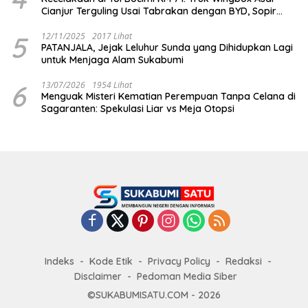
Cianjur Terguling Usai Tabrakan dengan BYD, Sopir
Dilarikan ke RS Sekarwangi
5
12/11/2025
2017 Lihat
PATANJALA, Jejak Leluhur Sunda yang Dihidupkan Lagi
untuk Menjaga Alam Sukabumi
6
13/07/2026
1954 Lihat
Menguak Misteri Kematian Perempuan Tanpa Celana di
Sagaranten: Spekulasi Liar vs Meja Otopsi
Indeks
Kode Etik
Privacy Policy
Redaksi
Disclaimer
Pedoman Media Siber
©SUKABUMISATU.COM - 2026