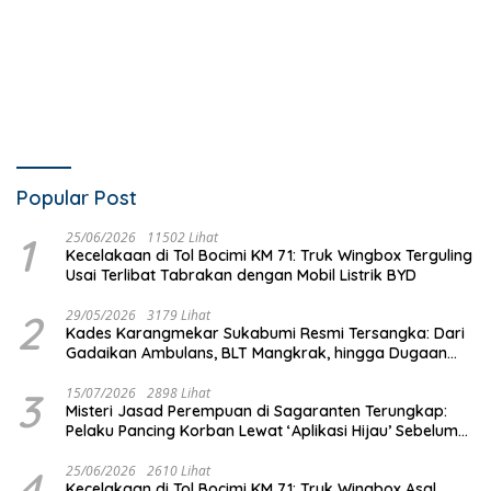
Popular Post
1
25/06/2026
11502 Lihat
Kecelakaan di Tol Bocimi KM 71: Truk Wingbox Terguling
Usai Terlibat Tabrakan dengan Mobil Listrik BYD
2
29/05/2026
3179 Lihat
Kades Karangmekar Sukabumi Resmi Tersangka: Dari
Gadaikan Ambulans, BLT Mangkrak, hingga Dugaan
Penipuan!
3
15/07/2026
2898 Lihat
Misteri Jasad Perempuan di Sagaranten Terungkap:
Pelaku Pancing Korban Lewat ‘Aplikasi Hijau’ Sebelum
Dihabisi
4
25/06/2026
2610 Lihat
Kecelakaan di Tol Bocimi KM 71: Truk Wingbox Asal