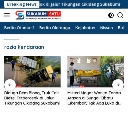
Langsung
t Diesel Terperosok di Jalur Tikungan Cikidang Sukabumi
Breaking News
ke
konten
Berita Otomotif
Berita Olahraga
Kejahatan
Nissan
Bulut
razia kendaraan
em Blong, Truk Colt
Misteri Mayat Wanita Tanpa
Kemarau 
rperosok di Jalur
Atasan di Sungai Cibatu
Cicurug, 10
 Cikidang Sukabumi
Cikembar, Tak Ada Luka di
Bersih Di
Tubuh
Kampung 