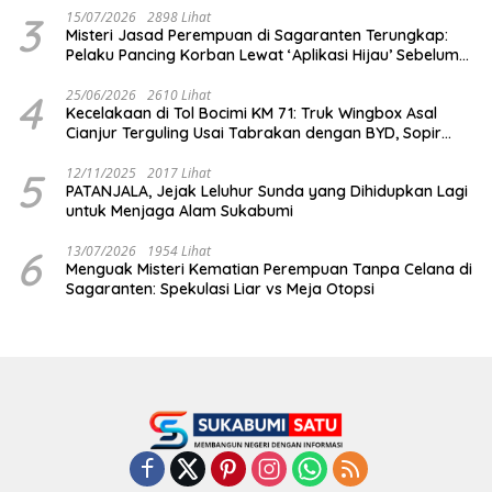
3
15/07/2026
2898 Lihat
Misteri Jasad Perempuan di Sagaranten Terungkap:
Pelaku Pancing Korban Lewat ‘Aplikasi Hijau’ Sebelum
Dihabisi
4
25/06/2026
2610 Lihat
Kecelakaan di Tol Bocimi KM 71: Truk Wingbox Asal
Cianjur Terguling Usai Tabrakan dengan BYD, Sopir
Dilarikan ke RS Sekarwangi
5
12/11/2025
2017 Lihat
PATANJALA, Jejak Leluhur Sunda yang Dihidupkan Lagi
untuk Menjaga Alam Sukabumi
6
13/07/2026
1954 Lihat
Menguak Misteri Kematian Perempuan Tanpa Celana di
Sagaranten: Spekulasi Liar vs Meja Otopsi