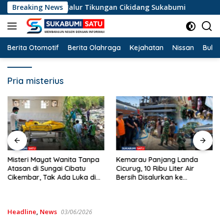
Langsung
erperosok di Jalur Tikungan Cikidang Sukabumi
Breaking News
Misteri
ke
konten
Berita Otomotif
Berita Olahraga
Kejahatan
Nissan
Bulut
Pria misterius
Misteri Mayat Wanita Tanpa
Kemarau Panjang Landa
Atasan di Sungai Cibatu
Cicurug, 10 Ribu Liter Air
Cikembar, Tak Ada Luka di
Bersih Disalurkan ke
Tubuh
Kampung Sikup
Headline
,
News
03/06/2026