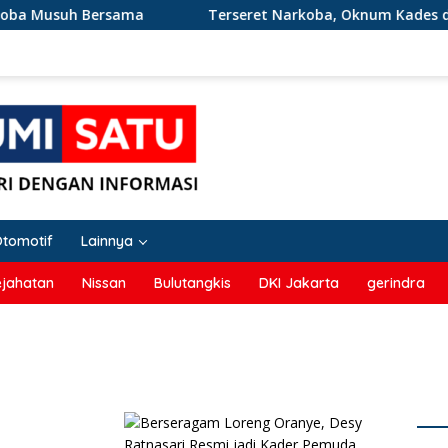
 Musuh Bersama
Terseret Narkoba, Oknum Kades dan 2 
Otomotif
Lainnya
ejahatan
Nissan
Bulutangkis
DKI Jakarta
gerindra