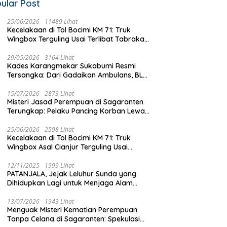
ular Post
25/06/2026
11489 Lihat
Kecelakaan di Tol Bocimi KM 71: Truk
Wingbox Terguling Usai Terlibat Tabrakan
dengan Mobil Listrik BYD
29/05/2026
3164 Lihat
Kades Karangmekar Sukabumi Resmi
Tersangka: Dari Gadaikan Ambulans, BLT
Mangkrak, hingga Dugaan Penipuan!
15/07/2026
2873 Lihat
Misteri Jasad Perempuan di Sagaranten
Terungkap: Pelaku Pancing Korban Lewat
‘Aplikasi Hijau’ Sebelum Dihabisi
25/06/2026
2598 Lihat
Kecelakaan di Tol Bocimi KM 71: Truk
Wingbox Asal Cianjur Terguling Usai
Tabrakan dengan BYD, Sopir Dilarikan ke
RS Sekarwangi
12/11/2025
1999 Lihat
PATANJALA, Jejak Leluhur Sunda yang
Dihidupkan Lagi untuk Menjaga Alam
Sukabumi
13/07/2026
1943 Lihat
Menguak Misteri Kematian Perempuan
Tanpa Celana di Sagaranten: Spekulasi