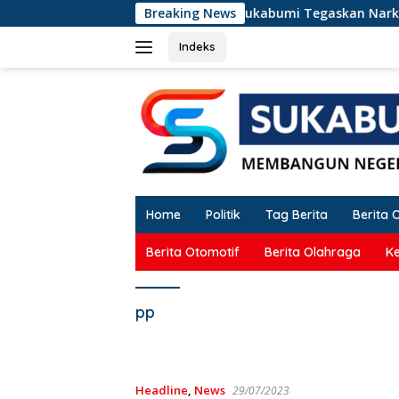
Langsung
Kades Terseret Narkoba, Wabup Sukabumi Tegaskan Narkoba
Breaking News
ke
konten
Indeks
Home
Politik
Tag Berita
Berita 
Berita Otomotif
Berita Olahraga
K
pp
Headline
,
News
29/07/2023