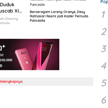
Pop
 Duduk
uscab XI
1
Berseragam Loreng Oranye, Desy
Ratnasari Resmi jadi Kader Pemuda
ah (Steering
Pancasila
Pemuda
2
3
4
5
Selengkapnya
6