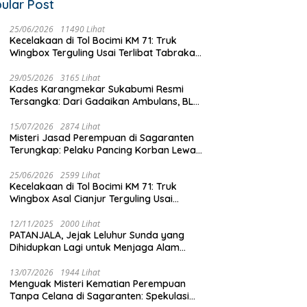
ular Post
Hanya Merekah Sanksi Kertas?
Penataan Trayek Cicurug Mas
25/06/2026
11490 Lihat
Di Balik Pertambangan Emas
Kecelakaan di Tol Bocimi KM 71: Truk
Semrawut: Angkot 09 ‘Sentil’
Ilegal Bantargadung dan Bom
Wingbox Terguling Usai Terlibat Tabrakan
Dishub Jabar dan Ancam
Waktu Bencana Ekologis
dengan Mobil Listrik BYD
Mogok Massal
29/05/2026
3165 Lihat
Kades Karangmekar Sukabumi Resmi
Tersangka: Dari Gadaikan Ambulans, BLT
Mangkrak, hingga Dugaan Penipuan!
15/07/2026
2874 Lihat
Misteri Jasad Perempuan di Sagaranten
Terungkap: Pelaku Pancing Korban Lewat
‘Aplikasi Hijau’ Sebelum Dihabisi
25/06/2026
2599 Lihat
Kecelakaan di Tol Bocimi KM 71: Truk
Wingbox Asal Cianjur Terguling Usai
Tabrakan dengan BYD, Sopir Dilarikan ke
RS Sekarwangi
12/11/2025
2000 Lihat
PATANJALA, Jejak Leluhur Sunda yang
Dihidupkan Lagi untuk Menjaga Alam
Sukabumi
13/07/2026
1944 Lihat
Menguak Misteri Kematian Perempuan
Tanpa Celana di Sagaranten: Spekulasi