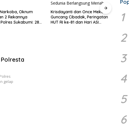
Pop
risdayanti dan Once Mekel
Solusi Sementara Tak Cukup!
1
uncang Cibadak, Peringatan
Pemprov Jabar Didesak
T RI ke-81 dan Hari ASI
Segera Akhiri ‘Perang’ Trayek
edunia Berlangsung Meriah
Angkot 02 dan 09
2
3
Polresta
4
Polres
n gelap
5
6