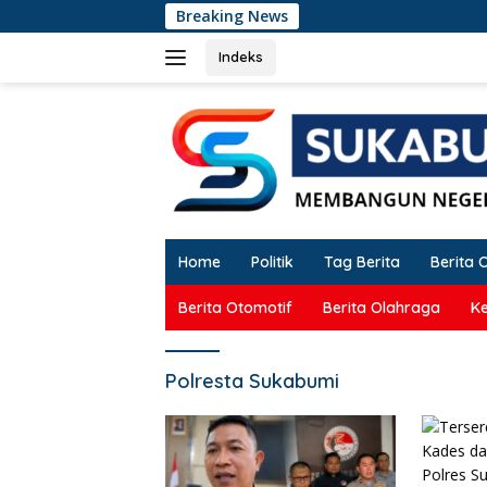
Langsung
Breaking News
Ok
ke
konten
Indeks
Home
Politik
Tag Berita
Berita 
Berita Otomotif
Berita Olahraga
K
Polresta Sukabumi