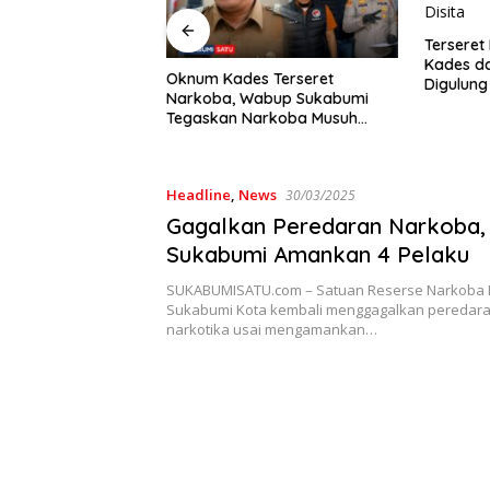
Terseret Narkoba, Oknum
K
Kades dan 2 Rekannya
G
m Kades Terseret
Digulung Polres Sukabumi: 28
HU
oba, Wabup Sukabumi
Paket Sabu Disita
S
skan Narkoba Musuh
ama
Headline
,
News
30/03/2025
Gagalkan Peredaran Narkoba, 
Sukabumi Amankan 4 Pelaku
SUKABUMISATU.com – Satuan Reserse Narkoba 
Sukabumi Kota kembali menggagalkan peredara
narkotika usai mengamankan…