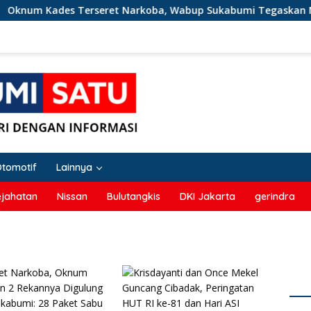
num Kades Terseret Narkoba, Wabup Sukabumi Tegaskan Nar
Otomotif
Lainnya
ejahatan
Nissan
Bulutangkis
DKI Jakarta
gerindra