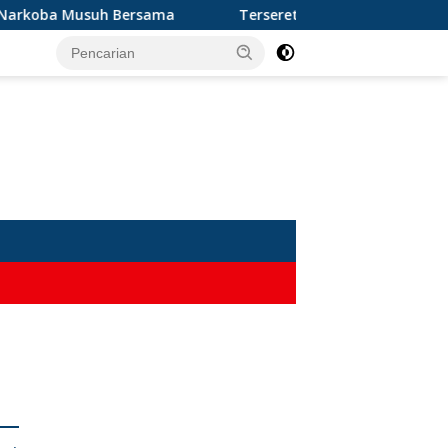
koba Musuh Bersama
Terseret Narkoba, Oknum Kades da