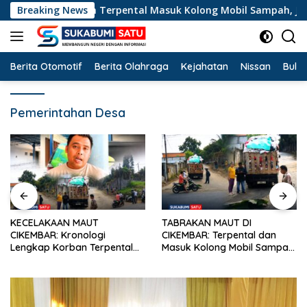
Langsung
ap Korban Terpental Masuk Kolong Mobil Sampah, Jasad Dieva
Breaking News
ke
konten
Berita Otomotif
Berita Olahraga
Kejahatan
Nissan
Bulut
Pemerintahan Desa
TABRAKAN MAUT DI
HUT ke-28 IJTI: Serukan Jaga
CIKEMBAR: Terpental dan
Marwah Jurnalisme TV di Era
Masuk Kolong Mobil Sampah,
Disrupsi, Pimpinan Sukabumi
Pengendara Motor Asal
Satu Beri Apresiasi
Cimanggu Tewas di Tempat