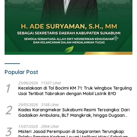
Popular Post
1
25/06/2026
11507 Lihat
Kecelakaan di Tol Bocimi KM 71: Truk Wingbox Terguling
Usai Terlibat Tabrakan dengan Mobil Listrik BYD
2
29/05/2026
3188 Lihat
Kades Karangmekar Sukabumi Resmi Tersangka: Dari
Gadaikan Ambulans, BLT Mangkrak, hingga Dugaan
Penipuan!
3
15/07/2026
2904 Lihat
Misteri Jasad Perempuan di Sagaranten Terungkap:
Pelaku Pancing Korban Lewat ‘Aplikasi Hijau’ Sebelum