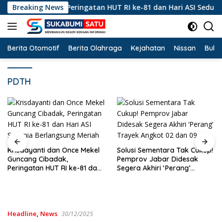
Langsung
cang Cibadak, Peringatan HUT RI ke-81 dan Hari ASI Sedunia B
Breaking News
ke
konten
Berita Otomotif
Berita Olahraga
Kejahatan
Nissan
Bulut
PDTH
Krisdayanti dan Once Mekel
Solusi Sementara Tak Cukup!
Guncang Cibadak,
Pemprov Jabar Didesak
Peringatan HUT RI ke-81 dan
Segera Akhiri ‘Perang’
Hari ASI Sedunia Berlangsung
Trayek Angkot 02 dan 09
Meriah
Headline
,
News
30/12/2025