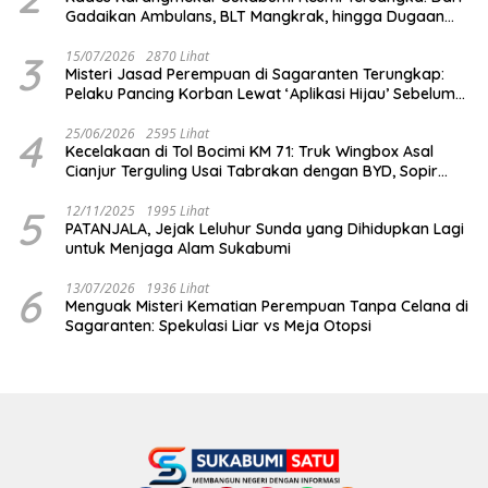
Gadaikan Ambulans, BLT Mangkrak, hingga Dugaan
Penipuan!
3
15/07/2026
2870 Lihat
Misteri Jasad Perempuan di Sagaranten Terungkap:
Pelaku Pancing Korban Lewat ‘Aplikasi Hijau’ Sebelum
Dihabisi
4
25/06/2026
2595 Lihat
Kecelakaan di Tol Bocimi KM 71: Truk Wingbox Asal
Cianjur Terguling Usai Tabrakan dengan BYD, Sopir
Dilarikan ke RS Sekarwangi
5
12/11/2025
1995 Lihat
PATANJALA, Jejak Leluhur Sunda yang Dihidupkan Lagi
untuk Menjaga Alam Sukabumi
6
13/07/2026
1936 Lihat
Menguak Misteri Kematian Perempuan Tanpa Celana di
Sagaranten: Spekulasi Liar vs Meja Otopsi