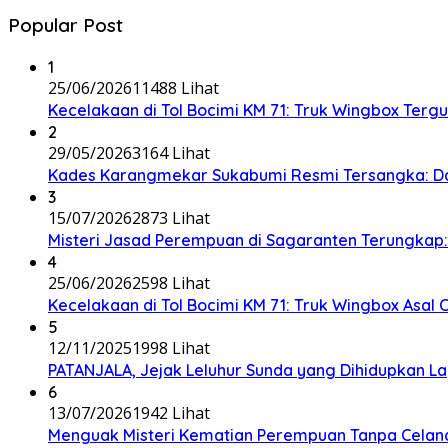
Popular Post
1
25/06/2026
11488 Lihat
Kecelakaan di Tol Bocimi KM 71: Truk Wingbox Tergul
2
29/05/2026
3164 Lihat
Kades Karangmekar Sukabumi Resmi Tersangka: Da
3
15/07/2026
2873 Lihat
Misteri Jasad Perempuan di Sagaranten Terungkap: P
4
25/06/2026
2598 Lihat
Kecelakaan di Tol Bocimi KM 71: Truk Wingbox Asal 
5
12/11/2025
1998 Lihat
PATANJALA, Jejak Leluhur Sunda yang Dihidupkan L
6
13/07/2026
1942 Lihat
Menguak Misteri Kematian Perempuan Tanpa Celana d