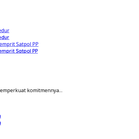
edur
mprit Satpol PP
 memperkuat komitmennya…
a