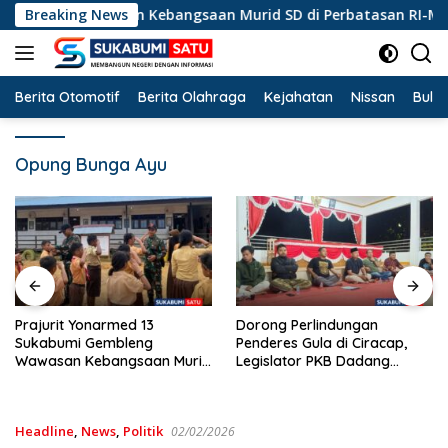
Langsung
eng Wawasan Kebangsaan Murid SD di Perbatasan RI-Malaysia
Breaking News
ke
konten
Berita Otomotif
Berita Olahraga
Kejahatan
Nissan
Bulut
Opung Bunga Ayu
Dorong Perlindungan
Soal Batalnya Konser
Penderes Gula di Ciracap,
Reggae di Ciracap, Angg
Murid
Legislator PKB Dadang
DPRD Fraksi PKB Dukung
aysia
Hermawan Inisiasi
Pemdes: “Bukan Benci
Pembentukan Asosiasi BPJS
Musiknya, Tapi Efeknya”
Ketenagakerjaan
Headline
,
News
,
Politik
02/02/2026