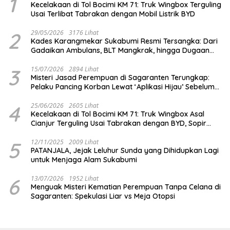
1
Kecelakaan di Tol Bocimi KM 71: Truk Wingbox Terguling
Usai Terlibat Tabrakan dengan Mobil Listrik BYD
2
29/05/2026
3176 Lihat
Kades Karangmekar Sukabumi Resmi Tersangka: Dari
Gadaikan Ambulans, BLT Mangkrak, hingga Dugaan
Penipuan!
3
15/07/2026
2894 Lihat
Misteri Jasad Perempuan di Sagaranten Terungkap:
Pelaku Pancing Korban Lewat ‘Aplikasi Hijau’ Sebelum
Dihabisi
4
25/06/2026
2605 Lihat
Kecelakaan di Tol Bocimi KM 71: Truk Wingbox Asal
Cianjur Terguling Usai Tabrakan dengan BYD, Sopir
Dilarikan ke RS Sekarwangi
5
12/11/2025
2009 Lihat
PATANJALA, Jejak Leluhur Sunda yang Dihidupkan Lagi
untuk Menjaga Alam Sukabumi
6
13/07/2026
1952 Lihat
Menguak Misteri Kematian Perempuan Tanpa Celana di
Sagaranten: Spekulasi Liar vs Meja Otopsi