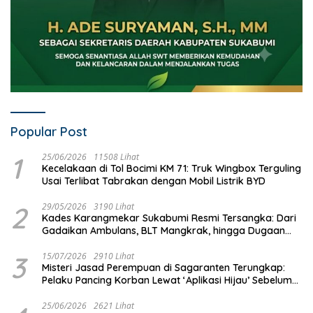
Popular Post
1
25/06/2026
11508 Lihat
Kecelakaan di Tol Bocimi KM 71: Truk Wingbox Terguling
Usai Terlibat Tabrakan dengan Mobil Listrik BYD
2
29/05/2026
3190 Lihat
Kades Karangmekar Sukabumi Resmi Tersangka: Dari
Gadaikan Ambulans, BLT Mangkrak, hingga Dugaan
Penipuan!
3
15/07/2026
2910 Lihat
Misteri Jasad Perempuan di Sagaranten Terungkap:
Pelaku Pancing Korban Lewat ‘Aplikasi Hijau’ Sebelum
Dihabisi
25/06/2026
2621 Lihat