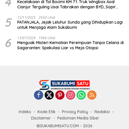
4
Kecelakaan di Tol Bocimi KM 71: Truk Wingbox Asal
Cianjur Terguling Usai Tabrakan dengan BYD, Sopir
Dilarikan ke RS Sekarwangi
5
12/11/2025
2030 Lihat
PATANJALA, Jejak Leluhur Sunda yang Dihidupkan Lagi
untuk Menjaga Alam Sukabumi
6
13/07/2026
1966 Lihat
Menguak Misteri Kematian Perempuan Tanpa Celana di
Sagaranten: Spekulasi Liar vs Meja Otopsi
Indeks
Kode Etik
Privacy Policy
Redaksi
Disclaimer
Pedoman Media Siber
©SUKABUMISATU.COM - 2026