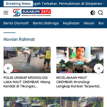
Langsung
i Jampangtengah Terbakar, Permukiman di Simpenan Sempat T
Breaking News
ke
konten
Berita Otomotif
Berita Olahraga
Kejahatan
Nissan
Bulut
Novian Rahmat
POLISI UNGKAP KRONOLOGI
KECELAKAAN MAUT
LAKA MAUT CIKEMBAR: Hilang
CIKEMBAR: Kronologi
Kendali di Tikungan,
Lengkap Korban Terpental
Pengendara Scoopy Tewas
Masuk Kolong Mobil Sampah,
Hantam Pickup
Jasad Dievakuasi ke RSUD
Sekarwangi