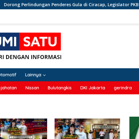
g Perlindungan Penderes Gula di Ciracap, Legislator PKB Dada
Otomotif
Lainnya
ejahatan
Nissan
Bulutangkis
DKI Jakarta
gerindra