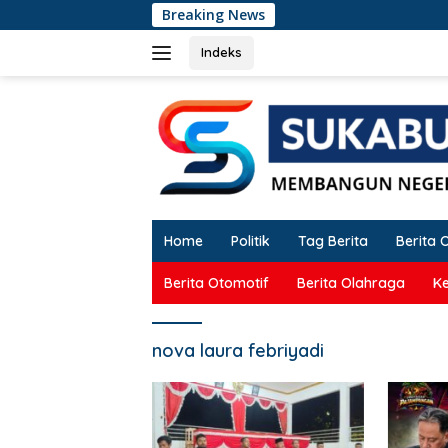
Langsung
Breaking News
Doron
ke
konten
Indeks
Home
Politik
Tag Berita
Berita 
Berita Otomotif
Berita Olahraga
K
nova laura febriyadi