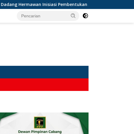
ng Hermawan Inisiasi Pembentukan Asosiasi BPJS Ketenagakerja