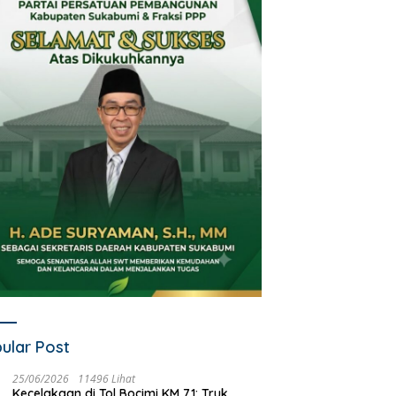
Oknum Kades Terseret
Terseret Narkoba, Oknum
Narkoba, Wabup Sukabumi
Kades dan 2 Rekannya
Tegaskan Narkoba Musuh
Digulung Polres Sukabumi: 
Bersama
Paket Sabu Disita
ular Post
25/06/2026
11496 Lihat
Kecelakaan di Tol Bocimi KM 71: Truk