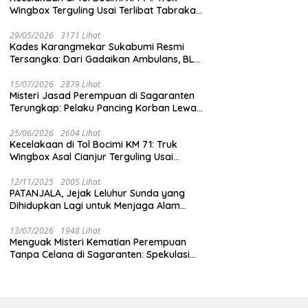
Wingbox Terguling Usai Terlibat Tabrakan
dengan Mobil Listrik BYD
29/05/2026
3171 Lihat
Kades Karangmekar Sukabumi Resmi
Tersangka: Dari Gadaikan Ambulans, BLT
Mangkrak, hingga Dugaan Penipuan!
15/07/2026
2879 Lihat
Misteri Jasad Perempuan di Sagaranten
Terungkap: Pelaku Pancing Korban Lewat
‘Aplikasi Hijau’ Sebelum Dihabisi
25/06/2026
2604 Lihat
Kecelakaan di Tol Bocimi KM 71: Truk
Wingbox Asal Cianjur Terguling Usai
Tabrakan dengan BYD, Sopir Dilarikan ke
RS Sekarwangi
12/11/2025
2005 Lihat
PATANJALA, Jejak Leluhur Sunda yang
Dihidupkan Lagi untuk Menjaga Alam
Sukabumi
13/07/2026
1948 Lihat
Menguak Misteri Kematian Perempuan
Tanpa Celana di Sagaranten: Spekulasi
Liar vs Meja Otopsi