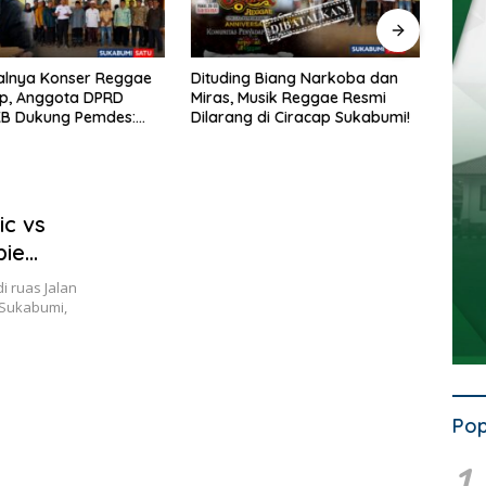
Dituding Biang Narkoba dan
Sambut HUT RI ke-81, Polsek
Miras, Musik Reggae Resmi
Nagrak Bagikan Nasi Kotak
Dilarang di Ciracap Sukabumi!
dan Bendera Merah Putih
dalam Jumat Berkah
ic vs
bie
N 1
 ruas Jalan
 Sukabumi,
Pop
1