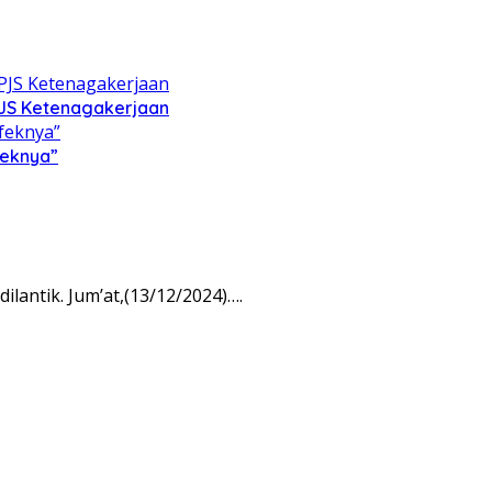
PJS Ketenagakerjaan
feknya”
antik. Jum’at,(13/12/2024)….