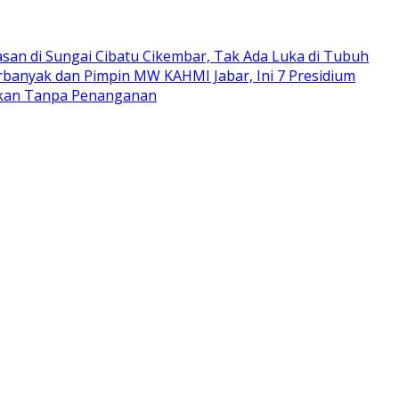
san di Sungai Cibatu Cikembar, Tak Ada Luka di Tubuh
rbanyak dan Pimpin MW KAHMI Jabar, Ini 7 Presidium
arkan Tanpa Penanganan