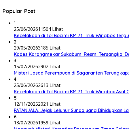
Popular Post
1
25/06/2026
11504 Lihat
Kecelakaan di Tol Bocimi KM 71: Truk Wingbox Tergul
2
29/05/2026
3185 Lihat
Kades Karangmekar Sukabumi Resmi Tersangka: Da
3
15/07/2026
2902 Lihat
Misteri Jasad Perempuan di Sagaranten Terungkap: P
4
25/06/2026
2613 Lihat
Kecelakaan di Tol Bocimi KM 71: Truk Wingbox Asal 
5
12/11/2025
2021 Lihat
PATANJALA, Jejak Leluhur Sunda yang Dihidupkan L
6
13/07/2026
1959 Lihat
Menguak Misteri Kematian Perempuan Tanpa Celana d