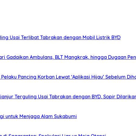
ing Usai Terlibat Tabrakan dengan Mobil Listrik BYD
ri Gadaikan Ambulans, BLT Mangkrak, hingga Dugaan Pen
elaku Pancing Korban Lewat ‘Aplikasi Hijau’ Sebelum Diha
Cianjur Terguling Usai Tabrakan dengan BYD, Sopir Dilarik
agi untuk Menjaga Alam Sukabumi
i Sagaranten: Spekulasi Liar vs Meja Otopsi