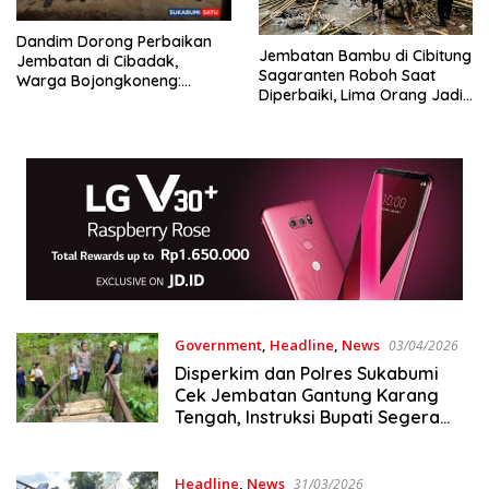
Dandim Dorong Perbaikan
Jembatan Bambu di Cibitung
Jembatan di Cibadak,
Sagaranten Roboh Saat
Warga Bojongkoneng:
Diperbaiki, Lima Orang Jadi
Terima Kasih Pak Presiden
Korban
Prabowo
Government
,
Headline
,
News
03/04/2026
Disperkim dan Polres Sukabumi
Cek Jembatan Gantung Karang
Tengah, Instruksi Bupati Segera
Dieksekusi
Headline
,
News
31/03/2026