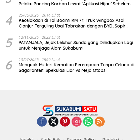
Pelaku Pancing Korban Lewat ‘Aplikasi Hijau’ Sebelum
Dihabisi
4
25/06/2026
2614 Lihat
Kecelakaan di Tol Bocimi KM 71: Truk Wingbox Asal
Cianjur Terguling Usai Tabrakan dengan BYD, Sopir
Dilarikan ke RS Sekarwangi
5
12/11/2025
2022 Lihat
PATANJALA, Jejak Leluhur Sunda yang Dihidupkan Lagi
untuk Menjaga Alam Sukabumi
6
13/07/2026
1960 Lihat
Menguak Misteri Kematian Perempuan Tanpa Celana di
Sagaranten: Spekulasi Liar vs Meja Otopsi
Indeks
Kode Etik
Privacy Policy
Redaksi