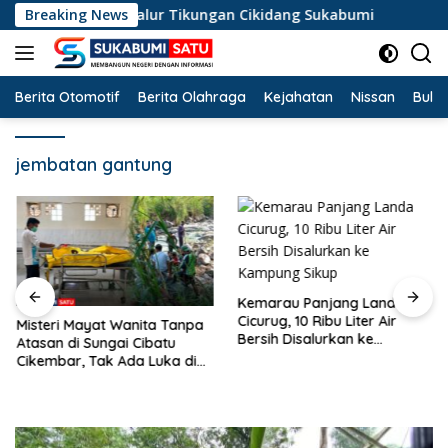
Langsung
rperosok di Jalur Tikungan Cikidang Sukabumi
Breaking News
Misteri 
ke
konten
Berita Otomotif
Berita Olahraga
Kejahatan
Nissan
Bulut
jembatan gantung
Kemarau Panjang Landa
Cicurug, 10 Ribu Liter Air
Misteri Mayat Wanita Tanpa
Bersih Disalurkan ke
Atasan di Sungai Cibatu
Kampung Sikup
Cikembar, Tak Ada Luka di
Tubuh