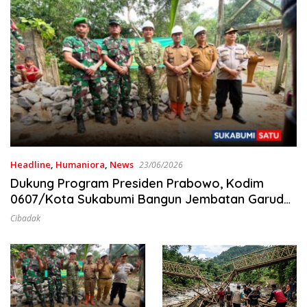
Headline
,
Humaniora
,
News
23/06/2026
Dukung Program Presiden Prabowo, Kodim
0607/Kota Sukabumi Bangun Jembatan Garuda
Tahap V di Cibadak
Cibadak