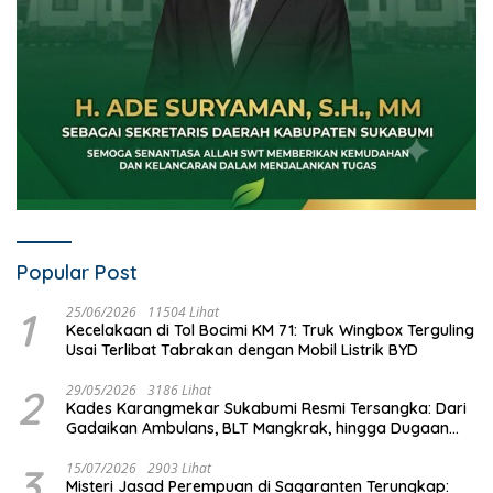
Popular Post
1
25/06/2026
11504 Lihat
Kecelakaan di Tol Bocimi KM 71: Truk Wingbox Terguling
Usai Terlibat Tabrakan dengan Mobil Listrik BYD
2
29/05/2026
3186 Lihat
Kades Karangmekar Sukabumi Resmi Tersangka: Dari
Gadaikan Ambulans, BLT Mangkrak, hingga Dugaan
Penipuan!
3
15/07/2026
2903 Lihat
Misteri Jasad Perempuan di Sagaranten Terungkap: