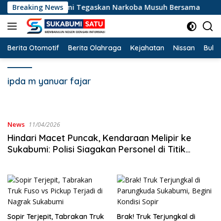
Langsung
, Wabup Sukabumi Tegaskan Narkoba Musuh Bersama
Breaking News
ke
konten
Berita Otomotif
Berita Olahraga
Kejahatan
Nissan
Bulut
ipda m yanuar fajar
News
11/04/2026
Hindari Macet Puncak, Kendaraan Melipir ke
Sukabumi: Polisi Siagakan Personel di Titik
Rawan
Sopir Terjepit, Tabrakan Truk
Brak! Truk Terjungkal di