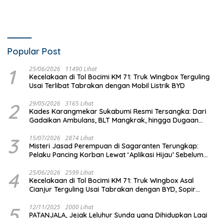
Popular Post
1
25/06/2026
11490 Lihat
Kecelakaan di Tol Bocimi KM 71: Truk Wingbox Terguling
Usai Terlibat Tabrakan dengan Mobil Listrik BYD
2
29/05/2026
3165 Lihat
Kades Karangmekar Sukabumi Resmi Tersangka: Dari
Gadaikan Ambulans, BLT Mangkrak, hingga Dugaan
Penipuan!
3
15/07/2026
2874 Lihat
Misteri Jasad Perempuan di Sagaranten Terungkap:
Pelaku Pancing Korban Lewat ‘Aplikasi Hijau’ Sebelum
Dihabisi
4
25/06/2026
2599 Lihat
Kecelakaan di Tol Bocimi KM 71: Truk Wingbox Asal
Cianjur Terguling Usai Tabrakan dengan BYD, Sopir
Dilarikan ke RS Sekarwangi
5
12/11/2025
2000 Lihat
PATANJALA, Jejak Leluhur Sunda yang Dihidupkan Lagi