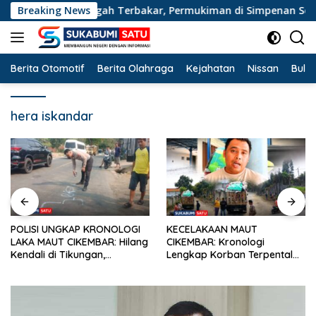
Langsung
Jampangtengah Terbakar, Permukiman di Simpenan Sempat Ter
Breaking News
ke
konten
Berita Otomotif
Berita Olahraga
Kejahatan
Nissan
Bulut
hera iskandar
POLISI UNGKAP KRONOLOGI
KECELAKAAN MAUT
LAKA MAUT CIKEMBAR: Hilang
CIKEMBAR: Kronologi
Kendali di Tikungan,
Lengkap Korban Terpental
Pengendara Scoopy Tewas
Masuk Kolong Mobil Sampah,
Hantam Pickup
Jasad Dievakuasi ke RSUD
Sekarwangi