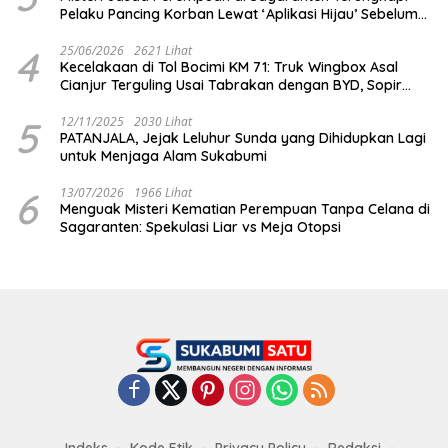
Pelaku Pancing Korban Lewat ‘Aplikasi Hijau’ Sebelum
Dihabisi
4
25/06/2026
2621 Lihat
Kecelakaan di Tol Bocimi KM 71: Truk Wingbox Asal
Cianjur Terguling Usai Tabrakan dengan BYD, Sopir
Dilarikan ke RS Sekarwangi
5
12/11/2025
2030 Lihat
PATANJALA, Jejak Leluhur Sunda yang Dihidupkan Lagi
untuk Menjaga Alam Sukabumi
6
13/07/2026
1966 Lihat
Menguak Misteri Kematian Perempuan Tanpa Celana di
Sagaranten: Spekulasi Liar vs Meja Otopsi