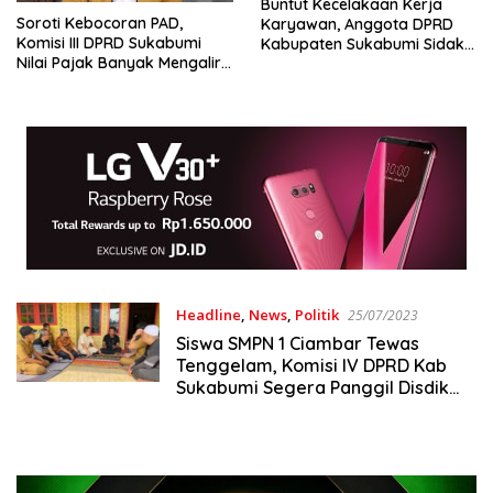
Buntut Kecelakaan Kerja
Soroti Kebocoran PAD,
Karyawan, Anggota DPRD
Komisi III DPRD Sukabumi
Kabupaten Sukabumi Sidak
Nilai Pajak Banyak Mengalir
PT ADJ
ke Pemerintah Pusat
Headline
,
News
,
Politik
25/07/2023
Siswa SMPN 1 Ciambar Tewas
Tenggelam, Komisi IV DPRD Kab
Sukabumi Segera Panggil Disdik
dan Pihak Sekolah