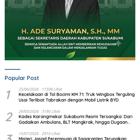
Popular Post
1
25/06/2026
11508 Lihat
Kecelakaan di Tol Bocimi KM 71: Truk Wingbox Terguling
Usai Terlibat Tabrakan dengan Mobil Listrik BYD
2
29/05/2026
3190 Lihat
Kades Karangmekar Sukabumi Resmi Tersangka: Dari
Gadaikan Ambulans, BLT Mangkrak, hingga Dugaan
Penipuan!
3
15/07/2026
2910 Lihat
Misteri Jasad Perempuan di Sagaranten Terungkap: