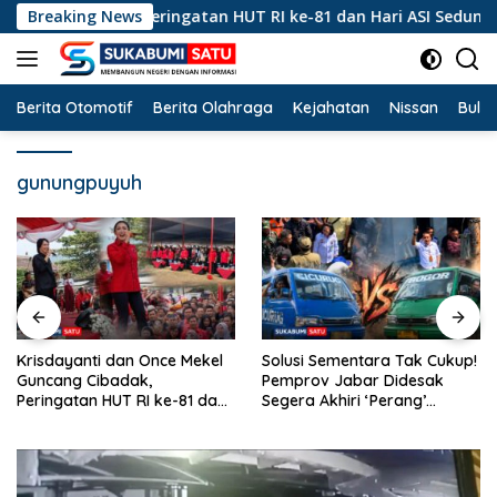
Langsung
ng Cibadak, Peringatan HUT RI ke-81 dan Hari ASI Sedunia Berl
Breaking News
ke
konten
Berita Otomotif
Berita Olahraga
Kejahatan
Nissan
Bulut
gunungpuyuh
dan Once Mekel
Solusi Sementara Tak Cukup!
Hanya Mereka
adak,
Pemprov Jabar Didesak
Kertas? Di Bal
UT RI ke-81 dan
Segera Akhiri ‘Perang’
Pertambangan
unia Berlangsung
Trayek Angkot 02 dan 09
Bantargadun
Waktu Bencan