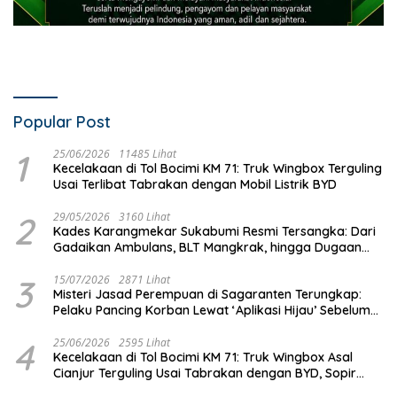
Popular Post
1
25/06/2026
11485 Lihat
Kecelakaan di Tol Bocimi KM 71: Truk Wingbox Terguling
Usai Terlibat Tabrakan dengan Mobil Listrik BYD
2
29/05/2026
3160 Lihat
Kades Karangmekar Sukabumi Resmi Tersangka: Dari
Gadaikan Ambulans, BLT Mangkrak, hingga Dugaan
Penipuan!
3
15/07/2026
2871 Lihat
Misteri Jasad Perempuan di Sagaranten Terungkap:
Pelaku Pancing Korban Lewat ‘Aplikasi Hijau’ Sebelum
Dihabisi
4
25/06/2026
2595 Lihat
Kecelakaan di Tol Bocimi KM 71: Truk Wingbox Asal
Cianjur Terguling Usai Tabrakan dengan BYD, Sopir
Dilarikan ke RS Sekarwangi