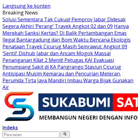
Langsung ke konten
Breaking News
Solusi Sementara Tak Cukup! Pemprov Jabar Didesak
Segera Akhiri ‘Perang’ Trayek Angkot 02 dan 09
Hanya
Merekah Sanksi Kertas? Di Balik Pertambangan Emas
Ilegal Bantargadung dan Bom Waktu Bencana Ekologis
Penataan Trayek Cicurug Masih Semrawut: Angkot 09
‘Sentil’ Dishub Jabar dan Ancam Mogok Massal
Penanganan Kilat 2 Menit! Petugas KAI Evakuasi
Penumpang Sakit di KA Pangrango Stasiun Cicurug
Antisipasi Musim Kemarau dan Pencurian Meteran,
Perumda Tirta Jaya Mandiri Imbau Warga Bijak Gunakan
Air
Indeks