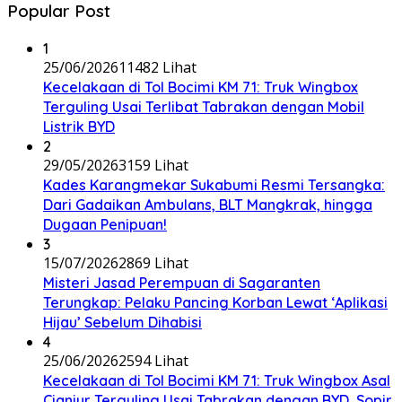
Popular Post
1
25/06/2026
11482 Lihat
Kecelakaan di Tol Bocimi KM 71: Truk Wingbox
Terguling Usai Terlibat Tabrakan dengan Mobil
Listrik BYD
2
29/05/2026
3159 Lihat
Kades Karangmekar Sukabumi Resmi Tersangka:
Dari Gadaikan Ambulans, BLT Mangkrak, hingga
Dugaan Penipuan!
3
15/07/2026
2869 Lihat
Misteri Jasad Perempuan di Sagaranten
Terungkap: Pelaku Pancing Korban Lewat ‘Aplikasi
Hijau’ Sebelum Dihabisi
4
25/06/2026
2594 Lihat
Kecelakaan di Tol Bocimi KM 71: Truk Wingbox Asal
Cianjur Terguling Usai Tabrakan dengan BYD, Sopir