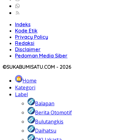
Indeks
Kode Etik
Privacy Policy
Redaksi
Disclaimer
Pedoman Media Siber
©SUKABUMISATU.COM - 2026
Home
Kategori
Label
Balapan
Berita Otomotif
Bulutangkis
Daihatsu
DKI Jakarta