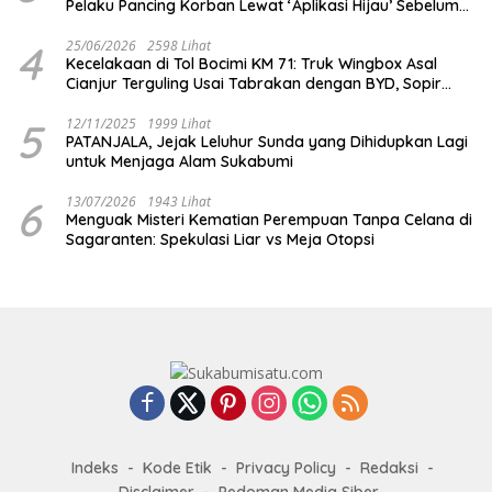
Pelaku Pancing Korban Lewat ‘Aplikasi Hijau’ Sebelum
Dihabisi
4
25/06/2026
2598 Lihat
Kecelakaan di Tol Bocimi KM 71: Truk Wingbox Asal
Cianjur Terguling Usai Tabrakan dengan BYD, Sopir
Dilarikan ke RS Sekarwangi
5
12/11/2025
1999 Lihat
PATANJALA, Jejak Leluhur Sunda yang Dihidupkan Lagi
untuk Menjaga Alam Sukabumi
6
13/07/2026
1943 Lihat
Menguak Misteri Kematian Perempuan Tanpa Celana di
Sagaranten: Spekulasi Liar vs Meja Otopsi
Indeks
Kode Etik
Privacy Policy
Redaksi
Disclaimer
Pedoman Media Siber