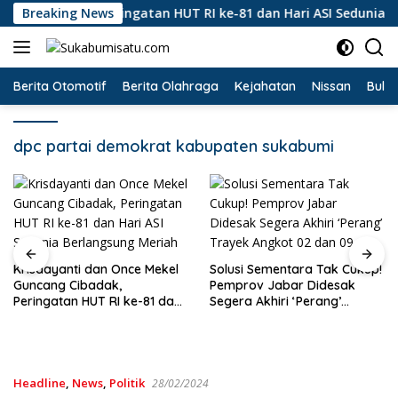
Langsung
ng Cibadak, Peringatan HUT RI ke-81 dan Hari ASI Sedunia Ber
Breaking News
ke
konten
Berita Otomotif
Berita Olahraga
Kejahatan
Nissan
Bulut
dpc partai demokrat kabupaten sukabumi
dan Once Mekel
Solusi Sementara Tak Cukup!
adak,
Pemprov Jabar Didesak
Hanya Mereka
UT RI ke-81 dan
Segera Akhiri ‘Perang’
Kertas? Di Bal
unia Berlangsung
Trayek Angkot 02 dan 09
Pertambangan
Bantargadun
Waktu Bencan
Headline
,
News
,
Politik
28/02/2024