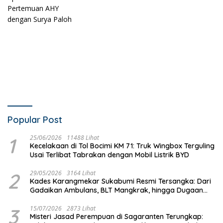
Popular Post
1
25/06/2026
11488 Lihat
Kecelakaan di Tol Bocimi KM 71: Truk Wingbox Terguling
Usai Terlibat Tabrakan dengan Mobil Listrik BYD
2
29/05/2026
3164 Lihat
Kades Karangmekar Sukabumi Resmi Tersangka: Dari
Gadaikan Ambulans, BLT Mangkrak, hingga Dugaan
Penipuan!
3
15/07/2026
2873 Lihat
Misteri Jasad Perempuan di Sagaranten Terungkap: