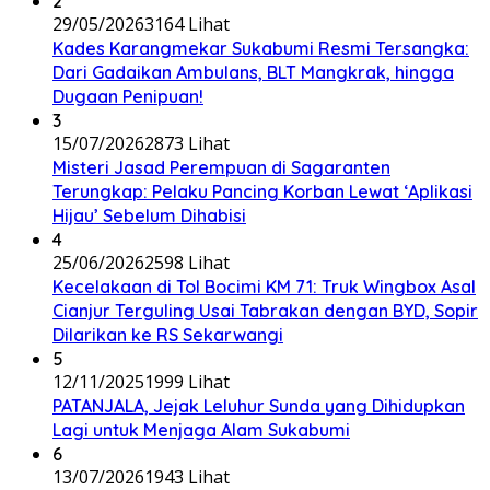
2
29/05/2026
3164 Lihat
Kades Karangmekar Sukabumi Resmi Tersangka:
Dari Gadaikan Ambulans, BLT Mangkrak, hingga
Dugaan Penipuan!
3
15/07/2026
2873 Lihat
Misteri Jasad Perempuan di Sagaranten
Terungkap: Pelaku Pancing Korban Lewat ‘Aplikasi
Hijau’ Sebelum Dihabisi
4
25/06/2026
2598 Lihat
Kecelakaan di Tol Bocimi KM 71: Truk Wingbox Asal
Cianjur Terguling Usai Tabrakan dengan BYD, Sopir
Dilarikan ke RS Sekarwangi
5
12/11/2025
1999 Lihat
PATANJALA, Jejak Leluhur Sunda yang Dihidupkan
Lagi untuk Menjaga Alam Sukabumi
6
13/07/2026
1943 Lihat