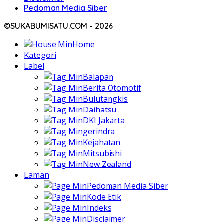
Pedoman Media Siber
©SUKABUMISATU.COM - 2026
Home
Kategori
Label
Balapan
Berita Otomotif
Bulutangkis
Daihatsu
DKI Jakarta
gerindra
Kejahatan
Mitsubishi
New Zealand
Laman
Pedoman Media Siber
Kode Etik
Indeks
Disclaimer