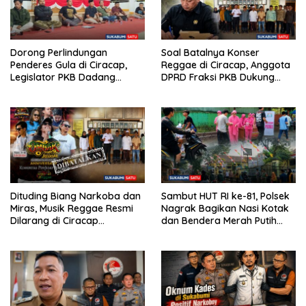
Dorong Perlindungan
Soal Batalnya Konser
Penderes Gula di Ciracap,
Reggae di Ciracap, Anggota
Legislator PKB Dadang
DPRD Fraksi PKB Dukung
Hermawan Inisiasi
Pemdes: “Bukan Benci
Pembentukan Asosiasi BPJS
Musiknya, Tapi Efeknya”
Ketenagakerjaan
Dituding Biang Narkoba dan
Sambut HUT RI ke-81, Polsek
Miras, Musik Reggae Resmi
Nagrak Bagikan Nasi Kotak
Dilarang di Ciracap
dan Bendera Merah Putih
Sukabumi!
dalam Jumat Berkah