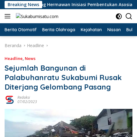
Langsung
PKB Dadang Hermawan Inisiasi Pembentukan Asosiasi BPJS Keten
Breaking News
ke
konten
Berita Otomotif
Berita Olahraga
Kejahatan
Nissan
Bulut
Beranda
Headline
Headline
,
News
Sejumlah Bangunan di
Palabuhanratu Sukabumi Rusak
Diterjang Gelombang Pasang
Redaksi
07/02/2023