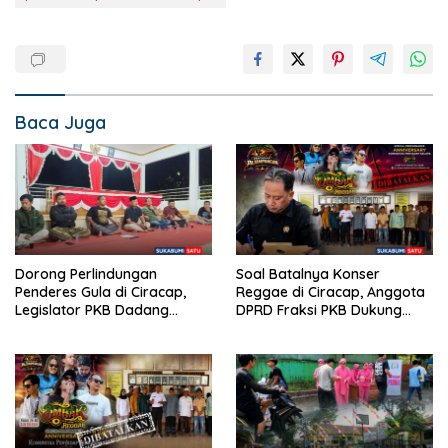
Baca Juga
Dorong Perlindungan
Soal Batalnya Konser
Penderes Gula di Ciracap,
Reggae di Ciracap, Anggota
Legislator PKB Dadang
DPRD Fraksi PKB Dukung
Hermawan Inisiasi
Pemdes: “Bukan Benci
Pembentukan Asosiasi BPJS
Musiknya, Tapi Efeknya”
Ketenagakerjaan