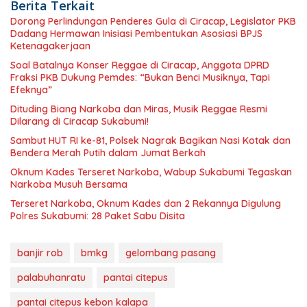
Berita Terkait
Dorong Perlindungan Penderes Gula di Ciracap, Legislator PKB
Dadang Hermawan Inisiasi Pembentukan Asosiasi BPJS
Ketenagakerjaan
Soal Batalnya Konser Reggae di Ciracap, Anggota DPRD
Fraksi PKB Dukung Pemdes: “Bukan Benci Musiknya, Tapi
Efeknya”
Dituding Biang Narkoba dan Miras, Musik Reggae Resmi
Dilarang di Ciracap Sukabumi!
Sambut HUT RI ke-81, Polsek Nagrak Bagikan Nasi Kotak dan
Bendera Merah Putih dalam Jumat Berkah
Oknum Kades Terseret Narkoba, Wabup Sukabumi Tegaskan
Narkoba Musuh Bersama
Terseret Narkoba, Oknum Kades dan 2 Rekannya Digulung
Polres Sukabumi: 28 Paket Sabu Disita
banjir rob
bmkg
gelombang pasang
palabuhanratu
pantai citepus
pantai citepus kebon kalapa