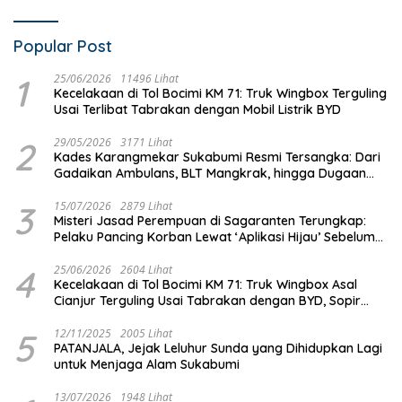
Popular Post
1
25/06/2026
11496 Lihat
Kecelakaan di Tol Bocimi KM 71: Truk Wingbox Terguling
Usai Terlibat Tabrakan dengan Mobil Listrik BYD
2
29/05/2026
3171 Lihat
Kades Karangmekar Sukabumi Resmi Tersangka: Dari
Gadaikan Ambulans, BLT Mangkrak, hingga Dugaan
Penipuan!
3
15/07/2026
2879 Lihat
Misteri Jasad Perempuan di Sagaranten Terungkap:
Pelaku Pancing Korban Lewat ‘Aplikasi Hijau’ Sebelum
Dihabisi
4
25/06/2026
2604 Lihat
Kecelakaan di Tol Bocimi KM 71: Truk Wingbox Asal
Cianjur Terguling Usai Tabrakan dengan BYD, Sopir
Dilarikan ke RS Sekarwangi
5
12/11/2025
2005 Lihat
PATANJALA, Jejak Leluhur Sunda yang Dihidupkan Lagi
untuk Menjaga Alam Sukabumi
13/07/2026
1948 Lihat