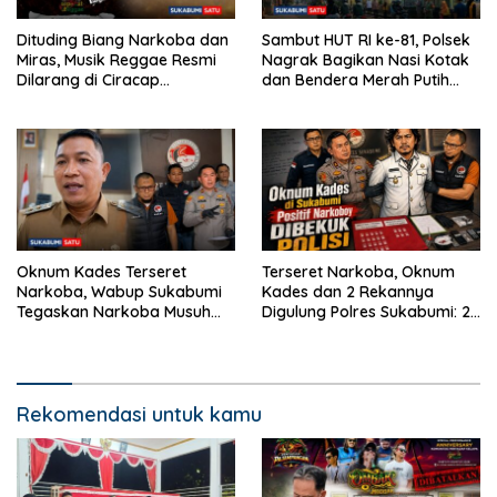
Dituding Biang Narkoba dan
Sambut HUT RI ke-81, Polsek
Miras, Musik Reggae Resmi
Nagrak Bagikan Nasi Kotak
Dilarang di Ciracap
dan Bendera Merah Putih
Sukabumi!
dalam Jumat Berkah
Oknum Kades Terseret
Terseret Narkoba, Oknum
Narkoba, Wabup Sukabumi
Kades dan 2 Rekannya
Tegaskan Narkoba Musuh
Digulung Polres Sukabumi: 28
Bersama
Paket Sabu Disita
Rekomendasi untuk kamu