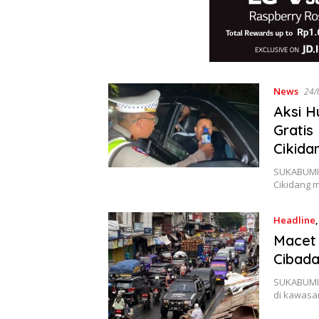
News
24/
Aksi H
Gratis
Cikida
SUKABUMISA
Cikidang 
Headline
Macet 
Cibada
SUKABUMIS
di kawasa