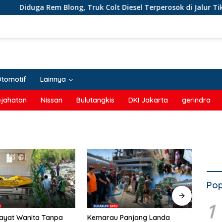
a Rem Blong, Truk Colt Diesel Terperosok di Jalur Tikungan Ci
Otomotif
Lainnya
ejahatan
Nissan
Bulutangkis
DKI Jakarta
gerindra
Pop
Anca
1
Tiang
 Panjang Landa
Ahmad Hidayat Raih Suara
Para