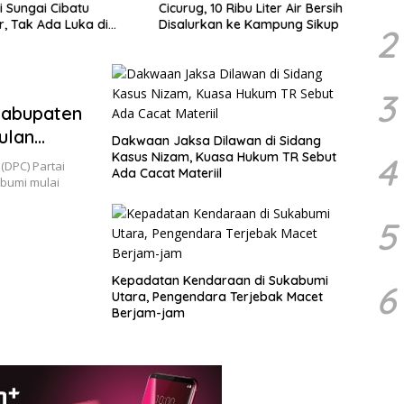
10 Ribu Liter Air Bersih
Terbanyak dan Pimpin MW
Dibi
an ke Kampung Sikup
KAHMI Jabar, Ini 7 Presidium
2
Terpilih Periode 2026–2031
3
Kabupaten
ulan
Dakwaan Jaksa Dilawan di Sidang
Kasus Nizam, Kuasa Hukum TR Sebut
4
DPC) Partai
Ada Cacat Materiil
bumi mulai
5
Kepadatan Kendaraan di Sukabumi
6
Utara, Pengendara Terjebak Macet
Berjam-jam