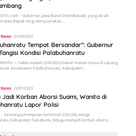
Tambang
ATU.com – Gubernur Jawa Barat Dedi Mulyadi, yang akrab
M atau Bapak Aing, menyuarakan…
,
News
03/08/2025
uhanratu Tempat Bersandar”: Gubernur
Tangisi Kondisi Palabuhanratu
RATU — Sabtu malam (2/8/2025) bukan malam biasa di Lapang
guran, Kecamatan Palabuhanratu, Kabupaten…
,
News
26/01/2025
 Jadi Korban Aborsi Suami, Wanita di
hanratu Lapor Polisi
– Seorang perempuan berinisial GSA (24), warga
ratu, Kabupaten Sukabumi, diduga menjadi korban aborsi…