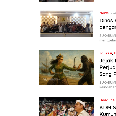
News
29/
Dinas 
denga
SUKABUMIS
menggelar
Edukasi
,
F
Jejak 
Perjua
Sang 
SUKABUMI
keindahan 
Headline
KDM Se
Kumuh