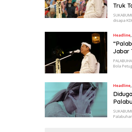
Truk 
SUKABUMIS
disapa KD
Headline
“Palab
Jabar 
PALABUHAN
Bola Petu
Headline
Diduga
Palabu
SUKABUMI 
Palabuhan