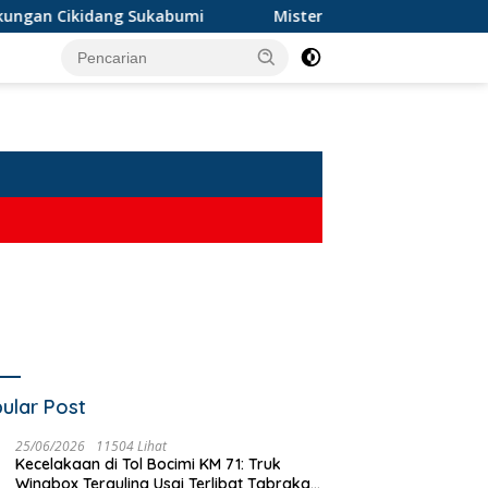
kidang Sukabumi
Misteri Mayat Wanita Tanpa Atasan di
ular Post
m Keselamatan Warga!
25/06/2026
11504 Lihat
 Telkom di Cidahu Miring
Kecelakaan di Tol Bocimi KM 71: Truk
Prajurit Yonarmed 13 Sukabumi
D
h, Kabel Semrawut
Wingbox Terguling Usai Terlibat Tabrakan