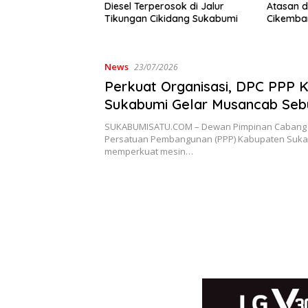
rosok di Jalur
Atasan di Sungai Cibatu
Cicurug, 
kidang Sukabumi
Cikembar, Tak Ada Luka di
Disalurk
Tubuh
News
23/07/2026
Perkuat Organisasi, DPC PPP 
Sukabumi Gelar Musancab Seb
Penuh
SUKABUMISATU.COM – Dewan Pimpinan Cabang (
Persatuan Pembangunan (PPP) Kabupaten Suka
memperkuat mesin…