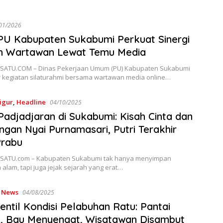
01/2026
PU Kabupaten Sukabumi Perkuat Sinergi
n Wartawan Lewat Temu Media
ATU.COM – Dinas Pekerjaan Umum (PU) Kabupaten Sukabumi
 kegiatan silaturahmi bersama wartawan media online…
igur
,
Headline
04/10/2025
Padjadjaran di Sukabumi: Kisah Cinta dan
ngan Nyai Purnamasari, Putri Terakhir
Prabu
SATU.com – Kabupaten Sukabumi tak hanya menyimpan
alam, tapi juga jejak sejarah yang erat…
,
News
04/08/2025
ntil Kondisi Pelabuhan Ratu: Pantai
, Bau Menyengat, Wisatawan Disambut