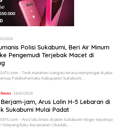
03/2026
umanis Polisi Sukabumi, Beri Air Minum
 ke Pengemudi Terjebak Macet di
ng
TU.com – Terik matahari siang itu terasa menyengat di jalur
menuju Palabuhanratu, Kabupaten Sukabumi….
,
News
16/03/2026
Berjam-jam, Arus Lalin H-5 Lebaran di
k Sukabumi Mulai Padat
ATU.com – Arus lalu lintas di Jalan Sukabumi–Bogor tepatnya
n Simpang Ratu, Kecamatan Cibadak,…