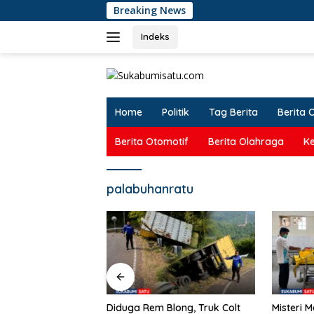
Langsung
Breaking News
Didug
ke
konten
Indeks
Home
Politik
Tag Berita
Berita 
Berita Otomotif
Berita Olahraga
K
palabuhanratu
Blong, Truk Colt
Misteri Mayat Wanita Tanpa
Kemarau