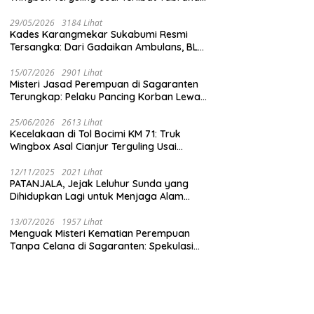
Gembleng Wawasan
G
arkan Tanpa Penanganan
dengan Mobil Listrik BYD
Kebangsaan Murid SD di
D
29/05/2026
3184 Lihat
Perbatasan RI-Malaysia
P
Kades Karangmekar Sukabumi Resmi
K
Tersangka: Dari Gadaikan Ambulans, BLT
Mangkrak, hingga Dugaan Penipuan!
15/07/2026
2901 Lihat
Misteri Jasad Perempuan di Sagaranten
Terungkap: Pelaku Pancing Korban Lewat
‘Aplikasi Hijau’ Sebelum Dihabisi
25/06/2026
2613 Lihat
Kecelakaan di Tol Bocimi KM 71: Truk
Wingbox Asal Cianjur Terguling Usai
Tabrakan dengan BYD, Sopir Dilarikan ke
RS Sekarwangi
12/11/2025
2021 Lihat
PATANJALA, Jejak Leluhur Sunda yang
Dihidupkan Lagi untuk Menjaga Alam
Sukabumi
13/07/2026
1957 Lihat
Menguak Misteri Kematian Perempuan
Tanpa Celana di Sagaranten: Spekulasi
Liar vs Meja Otopsi