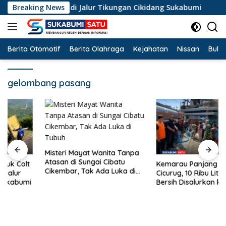
Langsung
el Terperosok di Jalur Tikungan Cikidang Sukabumi
Breaking News
Mis
ke
konten
Berita Otomotif
Berita Olahraga
Kejahatan
Nissan
Bulut
gelombang pasang
Misteri Mayat Wanita Tanpa
Atasan di Sungai Cibatu
Kemarau Panjang Landa
Cikembar, Tak Ada Luka di
Cicurug, 10 Ribu Liter Air
Tubuh
Bersih Disalurkan ke
Kampung Sikup