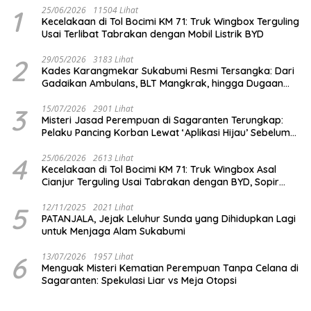
1
25/06/2026
11504 Lihat
Kecelakaan di Tol Bocimi KM 71: Truk Wingbox Terguling
Usai Terlibat Tabrakan dengan Mobil Listrik BYD
2
29/05/2026
3183 Lihat
Kades Karangmekar Sukabumi Resmi Tersangka: Dari
Gadaikan Ambulans, BLT Mangkrak, hingga Dugaan
Penipuan!
3
15/07/2026
2901 Lihat
Misteri Jasad Perempuan di Sagaranten Terungkap:
Pelaku Pancing Korban Lewat ‘Aplikasi Hijau’ Sebelum
Dihabisi
4
25/06/2026
2613 Lihat
Kecelakaan di Tol Bocimi KM 71: Truk Wingbox Asal
Cianjur Terguling Usai Tabrakan dengan BYD, Sopir
Dilarikan ke RS Sekarwangi
5
12/11/2025
2021 Lihat
PATANJALA, Jejak Leluhur Sunda yang Dihidupkan Lagi
untuk Menjaga Alam Sukabumi
6
13/07/2026
1957 Lihat
Menguak Misteri Kematian Perempuan Tanpa Celana di
Sagaranten: Spekulasi Liar vs Meja Otopsi