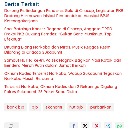
Berita Terkait
Dorong Perlindungan Penderes Gula di Ciracap, Legislator PKB
Dadang Hermawan Inisiasi Pembentukan Asosiasi BPJS
Ketenagakerjaan
Soal Batalnya Konser Reggae di Ciracap, Anggota DPRD
Fraksi PKB Dukung Pemdes: “Bukan Benci Musiknya, Tapi
Efeknya”
Dituding Biang Narkoba dan Miras, Musik Reggae Resmi
Dilarang di Ciracap Sukabumi!
Sambut HUT RI ke-81, Polsek Nagrak Bagikan Nasi Kotak dan
Bendera Merah Putih dalam Jumat Berkah
Oknum Kades Terseret Narkoba, Wabup Sukabumi Tegaskan
Narkoba Musuh Bersama
Terseret Narkoba, Oknum Kades dan 2 Rekannya Digulung
Polres Sukabumi: 28 Paket Sabu Disita
bank bjb
bjb
ekonomi
hut bjb
perbankan