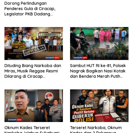
Dorong Perlindungan
Penderes Gula di Ciracap,
Legislator PKB Dadang
Hermawan Inisiasi
Pembentukan Asosiasi BPJS
Ketenagakerjaan
Dituding Biang Narkoba dan
Sambut HUT RI ke-81, Polsek
Miras, Musik Reggae Resmi
Nagrak Bagikan Nasi Kotak
Dilarang di Ciracap
dan Bendera Merah Putih
Sukabumi!
dalam Jumat Berkah
Oknum Kades Terseret
Terseret Narkoba, Oknum