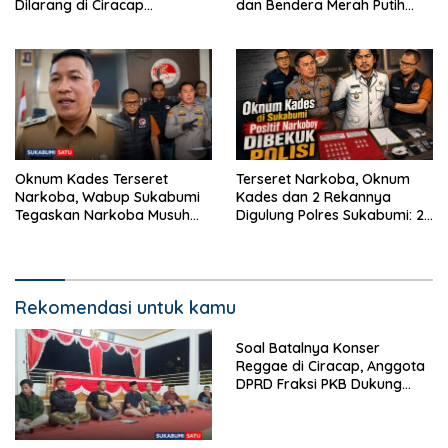
Dilarang di Ciracap
dan Bendera Merah Putih
Sukabumi!
dalam Jumat Berkah
Oknum Kades Terseret
Terseret Narkoba, Oknum
Narkoba, Wabup Sukabumi
Kades dan 2 Rekannya
Tegaskan Narkoba Musuh
Digulung Polres Sukabumi: 28
Bersama
Paket Sabu Disita
Rekomendasi untuk kamu
Soal Batalnya Konser
Reggae di Ciracap, Anggota
DPRD Fraksi PKB Dukung
Pemdes: “Bukan Benci
Musiknya, Tapi Efeknya”