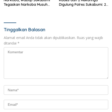
Narkoba, Wabup Sukabumi
Kades dan 2 Rekannya
Tegaskan Narkoba Musuh
Digulung Polres Sukabumi: 28
Bersama
Paket Sabu Disita
Tinggalkan Balasan
Alamat email Anda tidak akan dipublikasikan.
Ruas yang wajib
ditandai
*