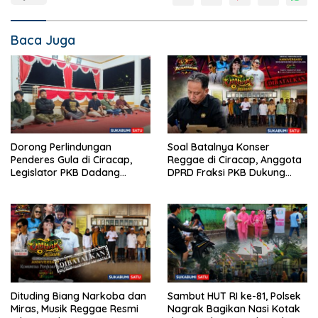
Baca Juga
Soal Batalnya Konser
Dorong Perlindungan
Reggae di Ciracap, Anggota
Penderes Gula di Ciracap,
DPRD Fraksi PKB Dukung
Legislator PKB Dadang
Pemdes: “Bukan Benci
Hermawan Inisiasi
Musiknya, Tapi Efeknya”
Pembentukan Asosiasi BPJS
Ketenagakerjaan
Dituding Biang Narkoba dan
Sambut HUT RI ke-81, Polsek
Miras, Musik Reggae Resmi
Nagrak Bagikan Nasi Kotak