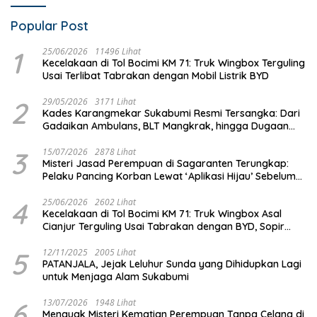
Popular Post
1
25/06/2026
11496 Lihat
Kecelakaan di Tol Bocimi KM 71: Truk Wingbox Terguling
Usai Terlibat Tabrakan dengan Mobil Listrik BYD
2
29/05/2026
3171 Lihat
Kades Karangmekar Sukabumi Resmi Tersangka: Dari
Gadaikan Ambulans, BLT Mangkrak, hingga Dugaan
Penipuan!
3
15/07/2026
2878 Lihat
Misteri Jasad Perempuan di Sagaranten Terungkap:
Pelaku Pancing Korban Lewat ‘Aplikasi Hijau’ Sebelum
Dihabisi
4
25/06/2026
2602 Lihat
Kecelakaan di Tol Bocimi KM 71: Truk Wingbox Asal
Cianjur Terguling Usai Tabrakan dengan BYD, Sopir
Dilarikan ke RS Sekarwangi
5
12/11/2025
2005 Lihat
PATANJALA, Jejak Leluhur Sunda yang Dihidupkan Lagi
untuk Menjaga Alam Sukabumi
6
13/07/2026
1948 Lihat
Menguak Misteri Kematian Perempuan Tanpa Celana di