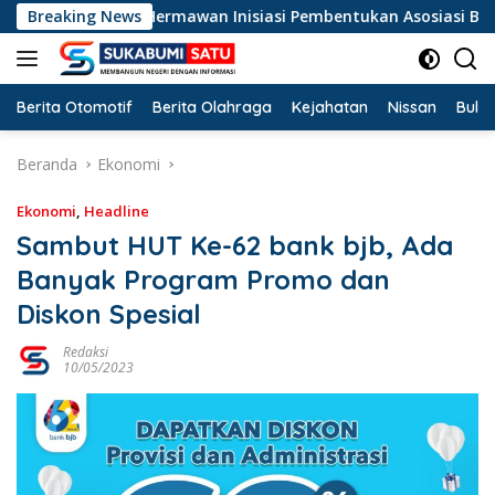
Langsung
 Dadang Hermawan Inisiasi Pembentukan Asosiasi BPJS Ketenaga
Breaking News
ke
konten
Berita Otomotif
Berita Olahraga
Kejahatan
Nissan
Bulut
Beranda
Ekonomi
Ekonomi
,
Headline
Sambut HUT Ke-62 bank bjb, Ada
Banyak Program Promo dan
Diskon Spesial
Redaksi
10/05/2023