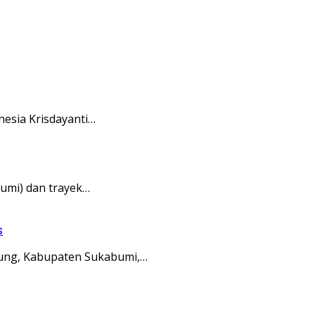
esia Krisdayanti…
umi) dan trayek…
s
ung, Kabupaten Sukabumi,…