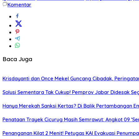
Komentar
Baca Juga
Krisdayanti dan Once Mekel Guncang Cibadak, Peringatan
Solusi Sementara Tak Cukup! Pemprov Jabar Didesak Sege
Hanya Merekah Sanksi Kertas? Di Balik Pertambangan E
Penataan Trayek Cicurug Masih Semrawut: Angkot 09 ‘Se
Penanganan Kilat 2 Menit! Petugas KAI Evakuasi Penumpa