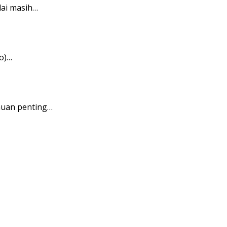
ai masih…
o)…
auan penting…