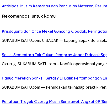
Antisipasi Musim Kemarau dan Pencurian Meteran, Perum
Rekomendasi untuk kamu
Krisdayanti dan Once Mekel Guncang Cibadak, Peringatan
SUKABUMISATU.com, CIBADAK — Lapang Sepak Bola Sekarw
Solusi Sementara Tak Cukup! Pemprov Jabar Didesak Sege
​Cicurug, SUKABUMISATU.com – Konflik operasional yang 
Hanya Merekah Sanksi Kertas? Di Balik Pertambangan E
SUKABUMISATU.com — Penindakan terhadap praktik Pena
Penataan Trayek Cicurug Masih Semrawut: Angkot 09 ‘Se