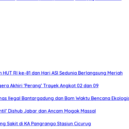
 HUT RI ke-81 dan Hari ASI Sedunia Berlangsung Meriah
ra Akhiri ‘Perang’ Trayek Angkot 02 dan 09
mas Ilegal Bantargadung dan Bom Waktu Bencana Ekologi
ntil’ Dishub Jabar dan Ancam Mogok Massal
ng Sakit di KA Pangrango Stasiun Cicurug