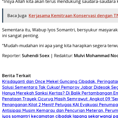
“Insya Allah kita akan terus mendukung saudara-saudara kit
Baca Juga
Kerjasama Kemitraan Konservasi dengan TN
Sementara itu, Wabup Iyos Somantri, bersyukur masyarak
ini sangat penting.
“Mudah-mudahan ini apa yang kita harapkan segera terwuju
Reporter:
Suhendi Soex
| Redaktur:
Mulvi Mohammad No
Berita Terkait
Krisdayanti dan Once Mekel Guncang Cibadak, Peringatan
Solusi Sementara Tak Cukup! Pemprov Jabar Didesak Sege
Hanya Merekah Sanksi Kertas? Di Balik Pertambangan E
Penataan Trayek Cicurug Masih Semrawut: Angkot 09 ‘Se
Penanganan Kilat 2 Menit! Petugas KAI Evakuasi Penumpa
Antisipasi Musim Kemarau dan Pencurian Meteran, Perum
iyos somantri
kecamatan cibadak
lapang sekarwangi
pa