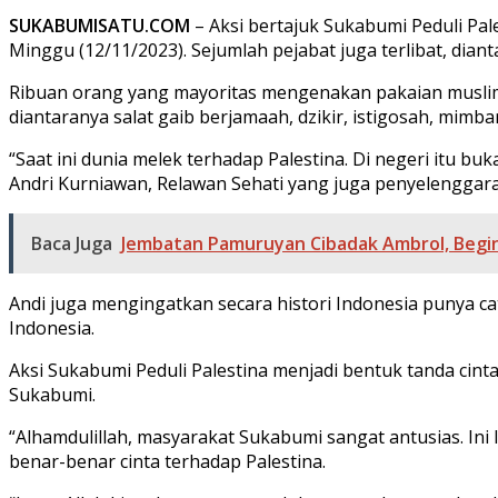
SUKABUMISATU.COM
– Aksi bertajuk Sukabumi Peduli Pa
Minggu (12/11/2023). Sejumlah pejabat juga terlibat, dian
Ribuan orang yang mayoritas mengenakan pakaian muslim 
diantaranya salat gaib berjamaah, dzikir, istigosah, mimb
“Saat ini dunia melek terhadap Palestina. Di negeri itu b
Andri Kurniawan, Relawan Sehati yang juga penyelenggara 
Baca Juga
Jembatan Pamuruyan Cibadak Ambrol, Begin
Andi juga mengingatkan secara histori Indonesia punya c
Indonesia.
Aksi Sukabumi Peduli Palestina menjadi bentuk tanda cint
Sukabumi.
“Alhamdulillah, masyarakat Sukabumi sangat antusias. Ini
benar-benar cinta terhadap Palestina.