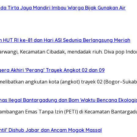
da Tirta Jaya Mandiri Imbau Warga Bijak Gunakan Air
 HUT RI ke-81 dan Hari ASI Sedunia Berlangsung Meriah
angi, Kecamatan Cibadak, mendadak riuh. Diva pop Indon
ra Akhiri ‘Perang’ Trayek Angkot 02 dan 09
melibatkan angkutan kota (angkot) trayek 02 (Bogor–Sukab
mas Ilegal Bantargadung dan Bom Waktu Bencana Ekologi
mbangan Emas Tanpa Izin (PETI) di Kecamatan Bantargad
ntil’ Dishub Jabar dan Ancam Mogok Massal