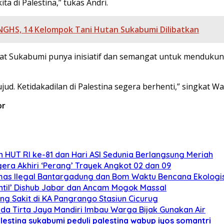
a di Palestina,” tukas Andri.
GHS, 14 Kelompok Tani Hutan Sukabumi Dilibatkan
at Sukabumi punya inisiatif dan semangat untuk mendukung
d. Ketidakadilan di Palestina segera berhenti,” singkat Wa
or
 HUT RI ke-81 dan Hari ASI Sedunia Berlangsung Meriah
ra Akhiri ‘Perang’ Trayek Angkot 02 dan 09
mas Ilegal Bantargadung dan Bom Waktu Bencana Ekologi
ntil’ Dishub Jabar dan Ancam Mogok Massal
ng Sakit di KA Pangrango Stasiun Cicurug
da Tirta Jaya Mandiri Imbau Warga Bijak Gunakan Air
lestina
sukabumi peduli palestina
wabup iyos somantri