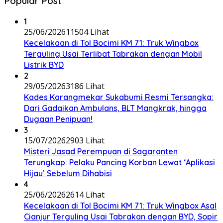
Popular Post
1
25/06/2026
11504 Lihat
Kecelakaan di Tol Bocimi KM 71: Truk Wingbox
Terguling Usai Terlibat Tabrakan dengan Mobil
Listrik BYD
2
29/05/2026
3186 Lihat
Kades Karangmekar Sukabumi Resmi Tersangka:
Dari Gadaikan Ambulans, BLT Mangkrak, hingga
Dugaan Penipuan!
3
15/07/2026
2903 Lihat
Misteri Jasad Perempuan di Sagaranten
Terungkap: Pelaku Pancing Korban Lewat ‘Aplikasi
Hijau’ Sebelum Dihabisi
4
25/06/2026
2614 Lihat
Kecelakaan di Tol Bocimi KM 71: Truk Wingbox Asal
Cianjur Terguling Usai Tabrakan dengan BYD, Sopir