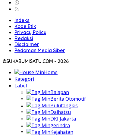
Indeks
Kode Etik
Privacy Policy
Redaksi
Disclaimer
Pedoman Media Siber
©SUKABUMISATU.COM - 2026
Home
Kategori
Label
Balapan
Berita Otomotif
Bulutangkis
Daihatsu
DKI Jakarta
gerindra
Kejahatan