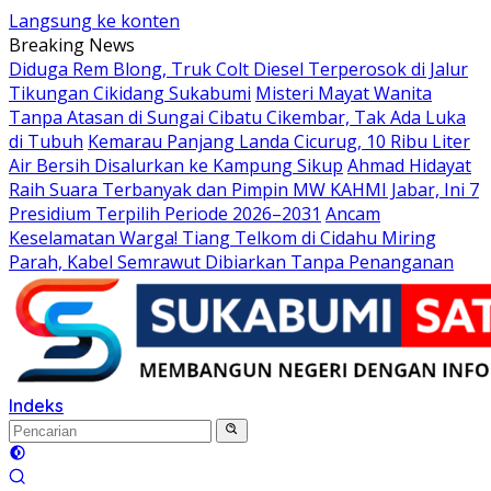
Langsung ke konten
Breaking News
Diduga Rem Blong, Truk Colt Diesel Terperosok di Jalur
Tikungan Cikidang Sukabumi
Misteri Mayat Wanita
Tanpa Atasan di Sungai Cibatu Cikembar, Tak Ada Luka
di Tubuh
Kemarau Panjang Landa Cicurug, 10 Ribu Liter
Air Bersih Disalurkan ke Kampung Sikup
Ahmad Hidayat
Raih Suara Terbanyak dan Pimpin MW KAHMI Jabar, Ini 7
Presidium Terpilih Periode 2026–2031
Ancam
Keselamatan Warga! Tiang Telkom di Cidahu Miring
Parah, Kabel Semrawut Dibiarkan Tanpa Penanganan
Indeks