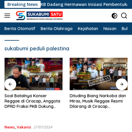
Langsung
, Legislator PKB Dadang Hermawan Inisiasi Pembentukan Asosia
Breaking News
ke
konten
Berita Otomotif
Berita Olahraga
Kejahatan
Nissan
Bulut
sukabumi peduli palestina
Soal Batalnya Konser
Dituding Biang Narkoba dan
Reggae di Ciracap, Anggota
Miras, Musik Reggae Resmi
DPRD Fraksi PKB Dukung
Dilarang di Ciracap
Pemdes: “Bukan Benci
Sukabumi!
Musiknya, Tapi Efeknya”
News
,
Vakansi
27/07/2024