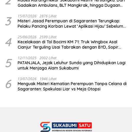
Gadaikan Ambulans, BLT Mangkrak, hingga Dugaan
Penipuan!
3
15/07/2026
2876 Lihat
Misteri Jasad Perempuan di Sagaranten Terungkap:
Pelaku Pancing Korban Lewat ‘Aplikasi Hijau’ Sebelum
Dihabisi
4
25/06/2026
2599 Lihat
Kecelakaan di Tol Bocimi KM 71: Truk Wingbox Asal
Cianjur Terguling Usai Tabrakan dengan BYD, Sopir
Dilarikan ke RS Sekarwangi
5
12/11/2025
2002 Lihat
PATANJALA, Jejak Leluhur Sunda yang Dihidupkan Lagi
untuk Menjaga Alam Sukabumi
6
13/07/2026
1946 Lihat
Menguak Misteri Kematian Perempuan Tanpa Celana di
Sagaranten: Spekulasi Liar vs Meja Otopsi