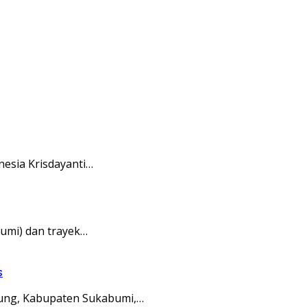
esia Krisdayanti…
umi) dan trayek…
s
ung, Kabupaten Sukabumi,…