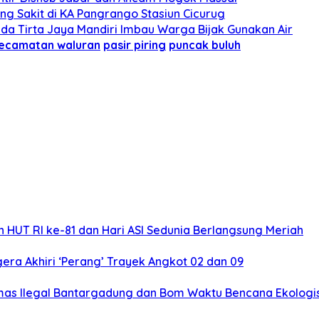
ng Sakit di KA Pangrango Stasiun Cicurug
da Tirta Jaya Mandiri Imbau Warga Bijak Gunakan Air
ecamatan waluran
pasir piring
puncak buluh
 HUT RI ke-81 dan Hari ASI Sedunia Berlangsung Meriah
ra Akhiri ‘Perang’ Trayek Angkot 02 dan 09
mas Ilegal Bantargadung dan Bom Waktu Bencana Ekologi