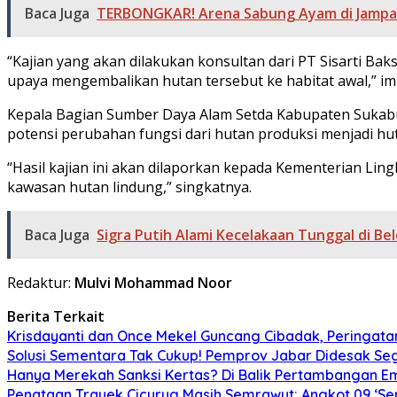
Baca Juga
TERBONGKAR! Arena Sabung Ayam di Jampang
“Kajian yang akan dilakukan konsultan dari PT Sisarti Ba
upaya mengembalikan hutan tersebut ke habitat awal,” i
Kepala Bagian Sumber Daya Alam Setda Kabupaten Sukabumi
potensi perubahan fungsi dari hutan produksi menjadi hu
“Hasil kajian ini akan dilaporkan kepada Kementerian Lin
kawasan hutan lindung,” singkatnya.
Baca Juga
Sigra Putih Alami Kecelakaan Tunggal di Be
Redaktur:
Mulvi Mohammad Noor
Berita Terkait
Krisdayanti dan Once Mekel Guncang Cibadak, Peringatan
Solusi Sementara Tak Cukup! Pemprov Jabar Didesak Sege
Hanya Merekah Sanksi Kertas? Di Balik Pertambangan E
Penataan Trayek Cicurug Masih Semrawut: Angkot 09 ‘Se