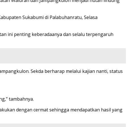
atan Waluran dan Jampangkulon menjadi hutan lindung
Kabupaten Sukabumi di Palabuhanratu, Selasa
tan ini penting keberadaanya dan selalu terpengaruh
ampangkulon. Sekda berharap melalui kajian nanti, status
ng,” tambahnya.
dilakukan dengan cermat sehingga mendapatkan hasil yang