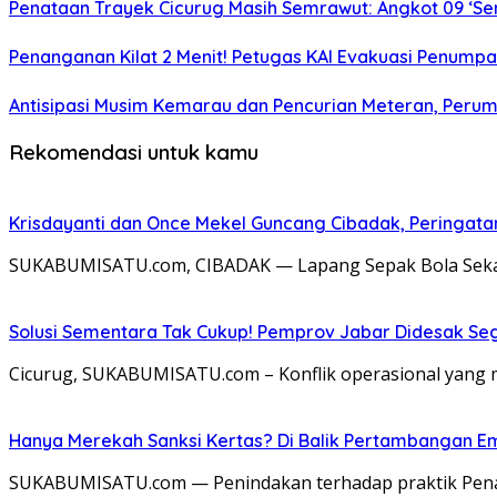
Penataan Trayek Cicurug Masih Semrawut: Angkot 09 ‘Se
Penanganan Kilat 2 Menit! Petugas KAI Evakuasi Penumpa
Antisipasi Musim Kemarau dan Pencurian Meteran, Perum
Rekomendasi untuk kamu
Krisdayanti dan Once Mekel Guncang Cibadak, Peringatan
SUKABUMISATU.com, CIBADAK — Lapang Sepak Bola Sekarw
Solusi Sementara Tak Cukup! Pemprov Jabar Didesak Sege
​Cicurug, SUKABUMISATU.com – Konflik operasional yang 
Hanya Merekah Sanksi Kertas? Di Balik Pertambangan E
SUKABUMISATU.com — Penindakan terhadap praktik Pena