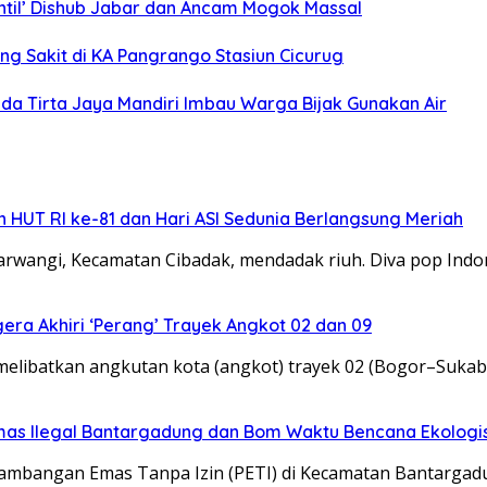
ntil’ Dishub Jabar dan Ancam Mogok Massal
ng Sakit di KA Pangrango Stasiun Cicurug
da Tirta Jaya Mandiri Imbau Warga Bijak Gunakan Air
 HUT RI ke-81 dan Hari ASI Sedunia Berlangsung Meriah
angi, Kecamatan Cibadak, mendadak riuh. Diva pop Indon
ra Akhiri ‘Perang’ Trayek Angkot 02 dan 09
melibatkan angkutan kota (angkot) trayek 02 (Bogor–Sukab
mas Ilegal Bantargadung dan Bom Waktu Bencana Ekologi
mbangan Emas Tanpa Izin (PETI) di Kecamatan Bantargad