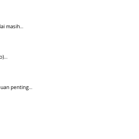
ai masih…
o)…
auan penting…