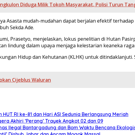
kulon Diduga Milik Tokoh Masyarakat, Polisi Turun Tan
ksya Asasta mudah-mudahan dapat berjalan efektif terhadap
mbuh Sekda Ade.
, Prasetyo, menjelaskan, lokus penelitian di Hutan Pasir
tan lindung dalam upaya menjaga kelestarian keaneka raga
gkungan Hidup dan Kehutanan (KLHK) untuk ditindaklanjuti.
lokan Cijeblus Waluran
 HUT RI ke-81 dan Hari ASI Sedunia Berlangsung Meriah
ra Akhiri ‘Perang’ Trayek Angkot 02 dan 09
mas Ilegal Bantargadung dan Bom Waktu Bencana Ekologi
ntil’ Dishub Jabar dan Ancam Mogok Massal