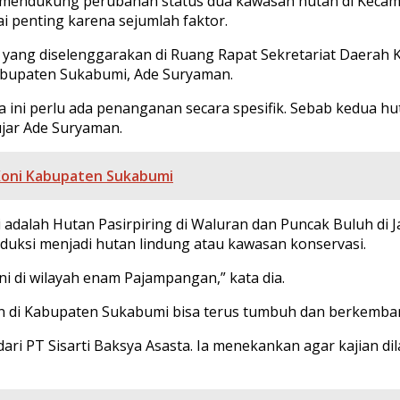
mendukung perubahan status dua kawasan hutan di Kecam
ai penting karena sejumlah faktor.
yang diselenggarakan di Ruang Rapat Sekretariat Daerah 
Kabupaten Sukabumi, Ade Suryaman.
 ini perlu ada penanganan secara spesifik. Sebab kedua hu
jar Ade Suryaman.
Koni Kabupaten Sukabumi
adalah Hutan Pasirpiring di Waluran dan Puncak Buluh di J
oduksi menjadi hutan lindung atau kawasan konservasi.
i di wilayah enam Pajampangan,” kata dia.
an di Kabupaten Sukabumi bisa terus tumbuh dan berkemba
dari PT Sisarti Baksya Asasta. Ia menekankan agar kajian 