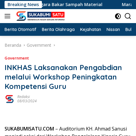
Langsung
ga Gara-gara Bakar Sampah Material
Breaking News
Marak Karhutla d
ke
konten
Berita Otomotif
Berita Olahraga
Kejahatan
Nissan
Bulut
Beranda
Government
Government
INKHAS Laksanakan Pengabdian
melalui Workshop Peningkatan
Kompetensi Guru
Redaksi
08/03/2024
SUKABUMISATU.COM
– Auditorium KH. Ahmad Sanusi