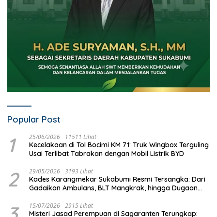
Popular Post
1
25/06/2026
11511 Lihat
Kecelakaan di Tol Bocimi KM 71: Truk Wingbox Terguling
Usai Terlibat Tabrakan dengan Mobil Listrik BYD
2
29/05/2026
3193 Lihat
Kades Karangmekar Sukabumi Resmi Tersangka: Dari
Gadaikan Ambulans, BLT Mangkrak, hingga Dugaan
Penipuan!
3
15/07/2026
2915 Lihat
Misteri Jasad Perempuan di Sagaranten Terungkap: