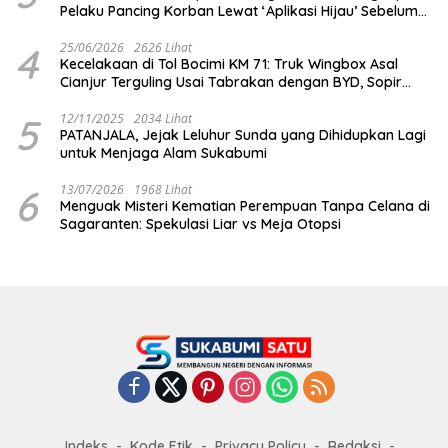
Pelaku Pancing Korban Lewat ‘Aplikasi Hijau’ Sebelum
Dihabisi
4
25/06/2026
2626 Lihat
Kecelakaan di Tol Bocimi KM 71: Truk Wingbox Asal
Cianjur Terguling Usai Tabrakan dengan BYD, Sopir
Dilarikan ke RS Sekarwangi
5
12/11/2025
2034 Lihat
PATANJALA, Jejak Leluhur Sunda yang Dihidupkan Lagi
untuk Menjaga Alam Sukabumi
6
13/07/2026
1968 Lihat
Menguak Misteri Kematian Perempuan Tanpa Celana di
Sagaranten: Spekulasi Liar vs Meja Otopsi
Indeks
Kode Etik
Privacy Policy
Redaksi