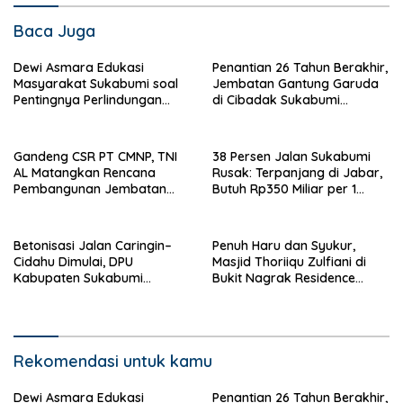
Baca Juga
Dewi Asmara Edukasi
Penantian 26 Tahun Berakhir,
Masyarakat Sukabumi soal
Jembatan Gantung Garuda
Pentingnya Perlindungan
di Cibadak Sukabumi
Kekayaan Intelektual
Diresmikan
Gandeng CSR PT CMNP, TNI
38 Persen Jalan Sukabumi
AL Matangkan Rencana
Rusak: Terpanjang di Jabar,
Pembangunan Jembatan
Butuh Rp350 Miliar per 1
Leuwidinding Sukabumi
Persen Kemantapan
Betonisasi Jalan Caringin–
Penuh Haru dan Syukur,
Cidahu Dimulai, DPU
Masjid Thoriiqu Zulfiani di
Kabupaten Sukabumi
Bukit Nagrak Residence
Gelontorkan Anggaran
Sukabumi Resmi Diresmikan
Rp1,78 Miliar
Rekomendasi untuk kamu
Dewi Asmara Edukasi
Penantian 26 Tahun Berakhir,