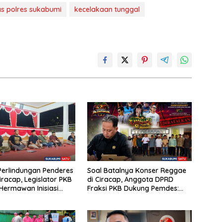
as polres sukabumi
kecelakaan tunggal
erlindungan Penderes
Soal Batalnya Konser Reggae
iracap, Legislator PKB
di Ciracap, Anggota DPRD
ermawan Inisiasi
Fraksi PKB Dukung Pemdes:
kan Asosiasi BPJS
“Bukan Benci Musiknya, Tapi
akerjaan
Efeknya”