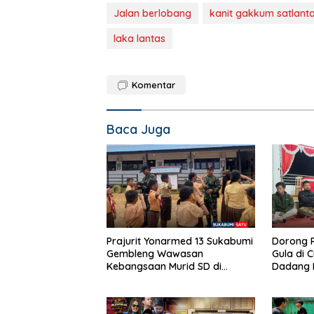
Jalan berlobang
kanit gakkum satlant
laka lantas
Komentar
Baca Juga
Prajurit Yonarmed 13 Sukabumi
Dorong P
Gembleng Wawasan
Gula di C
Kebangsaan Murid SD di
Dadang H
Perbatasan RI-Malaysia
Pembentu
Ketenag