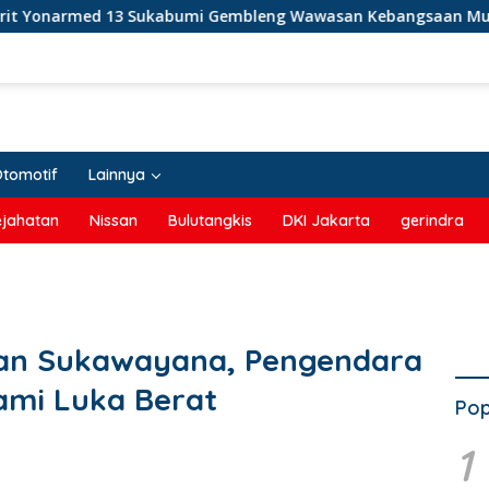
abumi Gembleng Wawasan Kebangsaan Murid SD di Perbatasan 
Otomotif
Lainnya
ejahatan
Nissan
Bulutangkis
DKI Jakarta
gerindra
alan Sukawayana, Pengendara
ami Luka Berat
Pop
1