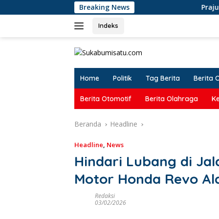
Langsung
Breaking News
Prajurit Yonarmed 13 Suk
ke
konten
Indeks
Home
Politik
Tag Berita
Berita 
Berita Otomotif
Berita Olahraga
K
Beranda
Headline
Headline
,
News
Hindari Lubang di J
Motor Honda Revo Al
Redaksi
03/02/2026