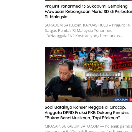
Prajurit Yonarmed 13 Sukabumi Gembleng
Wawasan Kebangsaan Murid SD di Perbata
RI-Malaysia
SUKABUMISATU.com, KAPUAS HULU – Prajurit TNI 
Satgas Pamtas RI-Malaysia Yonarmed
13/Nanggala/1/1 Kostrad yang bermarkas…
Soal Batalnya Konser Reggae di Ciracap,
Anggota DPRD Fraksi PKB Dukung Pemdes:
“Bukan Benci Musiknya, Tapi Efeknya”
CIRACAP, SUKABUMISATU.COM — Polemik pemba
konser musik “Ombak Reggae Live” di Kampung