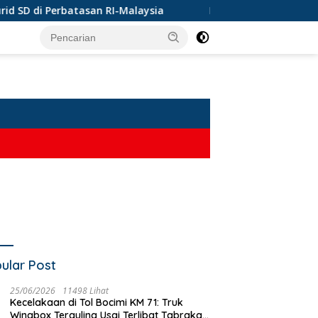
RI-Malaysia
Dorong Perlindungan Penderes Gula di Cir
ular Post
25/06/2026
11498 Lihat
Kecelakaan di Tol Bocimi KM 71: Truk
Wingbox Terguling Usai Terlibat Tabrakan