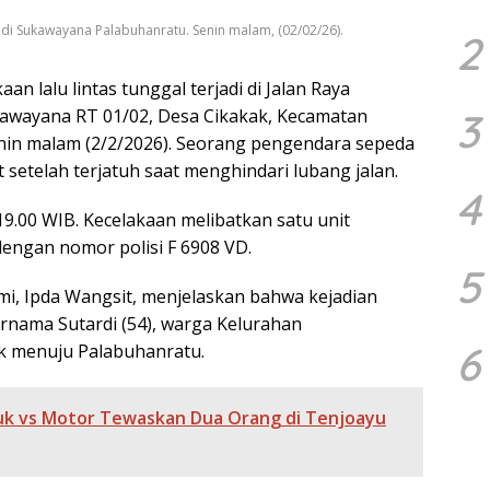
 di Sukawayana Palabuhanratu. Senin malam, (02/02/26).
2
aan lalu lintas tunggal terjadi di Jalan Raya
awayana RT 01/02, Desa Cikakak, Kecamatan
3
nin malam (2/2/2026). Seorang pengendara sepeda
setelah terjatuh saat menghindari lubang jalan.
4
l 19.00 WIB. Kecelakaan melibatkan satu unit
ngan nomor polisi F 6908 VD.
5
mi, Ipda Wangsit, menjelaskan bahwa kejadian
rnama Sutardi (54), warga Kelurahan
6
ok menuju Palabuhanratu.
uk vs Motor Tewaskan Dua Orang di Tenjoayu