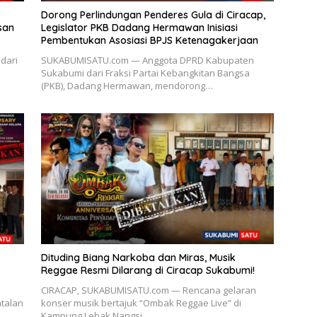
Dorong Perlindungan Penderes Gula di Ciracap,
san
Legislator PKB Dadang Hermawan Inisiasi
Pembentukan Asosiasi BPJS Ketenagakerjaan
dari
SUKABUMISATU.com — Anggota DPRD Kabupaten
Sukabumi dari Fraksi Partai Kebangkitan Bangsa
(PKB), Dadang Hermawan, mendorong…
Dituding Biang Narkoba dan Miras, Musik
Reggae Resmi Dilarang di Ciracap Sukabumi!
CIRACAP, SUKABUMISATU.com — Rencana gelaran
talan
konser musik bertajuk “Ombak Reggae Live” di
Kampung Lebak Nangsi,…