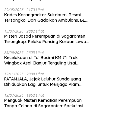
dengan Mobil Listrik BYD
29/05/2026
3173 Lihat
Kades Karangmekar Sukabumi Resmi
Tersangka: Dari Gadaikan Ambulans, BLT
Mangkrak, hingga Dugaan Penipuan!
15/07/2026
2882 Lihat
Misteri Jasad Perempuan di Sagaranten
Terungkap: Pelaku Pancing Korban Lewat
‘Aplikasi Hijau’ Sebelum Dihabisi
25/06/2026
2605 Lihat
Kecelakaan di Tol Bocimi KM 71: Truk
Wingbox Asal Cianjur Terguling Usai
Tabrakan dengan BYD, Sopir Dilarikan ke
RS Sekarwangi
12/11/2025
2009 Lihat
PATANJALA, Jejak Leluhur Sunda yang
Dihidupkan Lagi untuk Menjaga Alam
Sukabumi
13/07/2026
1952 Lihat
Menguak Misteri Kematian Perempuan
Tanpa Celana di Sagaranten: Spekulasi
Liar vs Meja Otopsi