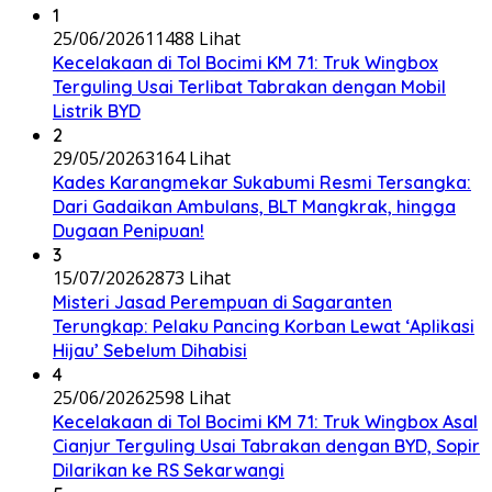
1
25/06/2026
11488 Lihat
Kecelakaan di Tol Bocimi KM 71: Truk Wingbox
Terguling Usai Terlibat Tabrakan dengan Mobil
Listrik BYD
2
29/05/2026
3164 Lihat
Kades Karangmekar Sukabumi Resmi Tersangka:
Dari Gadaikan Ambulans, BLT Mangkrak, hingga
Dugaan Penipuan!
3
15/07/2026
2873 Lihat
Misteri Jasad Perempuan di Sagaranten
Terungkap: Pelaku Pancing Korban Lewat ‘Aplikasi
Hijau’ Sebelum Dihabisi
4
25/06/2026
2598 Lihat
Kecelakaan di Tol Bocimi KM 71: Truk Wingbox Asal
Cianjur Terguling Usai Tabrakan dengan BYD, Sopir
Dilarikan ke RS Sekarwangi