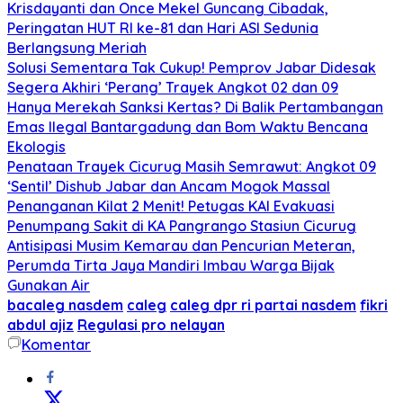
Krisdayanti dan Once Mekel Guncang Cibadak,
Peringatan HUT RI ke-81 dan Hari ASI Sedunia
Berlangsung Meriah
Solusi Sementara Tak Cukup! Pemprov Jabar Didesak
Segera Akhiri ‘Perang’ Trayek Angkot 02 dan 09
Hanya Merekah Sanksi Kertas? Di Balik Pertambangan
Emas Ilegal Bantargadung dan Bom Waktu Bencana
Ekologis
Penataan Trayek Cicurug Masih Semrawut: Angkot 09
‘Sentil’ Dishub Jabar dan Ancam Mogok Massal
Penanganan Kilat 2 Menit! Petugas KAI Evakuasi
Penumpang Sakit di KA Pangrango Stasiun Cicurug
Antisipasi Musim Kemarau dan Pencurian Meteran,
Perumda Tirta Jaya Mandiri Imbau Warga Bijak
Gunakan Air
bacaleg nasdem
caleg
caleg dpr ri partai nasdem
fikri
abdul ajiz
Regulasi pro nelayan
Komentar