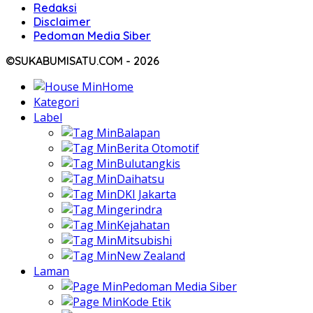
Redaksi
Disclaimer
Pedoman Media Siber
©SUKABUMISATU.COM - 2026
Home
Kategori
Label
Balapan
Berita Otomotif
Bulutangkis
Daihatsu
DKI Jakarta
gerindra
Kejahatan
Mitsubishi
New Zealand
Laman
Pedoman Media Siber
Kode Etik