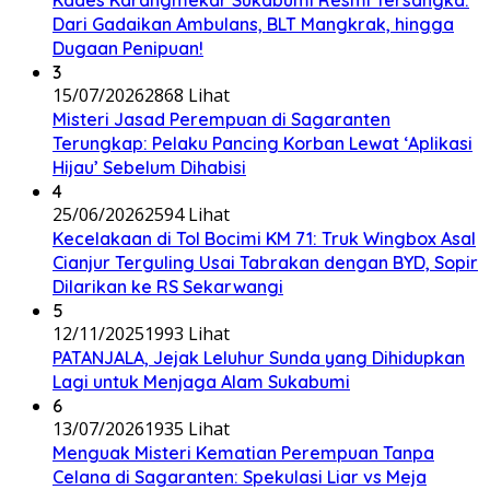
Dari Gadaikan Ambulans, BLT Mangkrak, hingga
Dugaan Penipuan!
3
15/07/2026
2868 Lihat
Misteri Jasad Perempuan di Sagaranten
Terungkap: Pelaku Pancing Korban Lewat ‘Aplikasi
Hijau’ Sebelum Dihabisi
4
25/06/2026
2594 Lihat
Kecelakaan di Tol Bocimi KM 71: Truk Wingbox Asal
Cianjur Terguling Usai Tabrakan dengan BYD, Sopir
Dilarikan ke RS Sekarwangi
5
12/11/2025
1993 Lihat
PATANJALA, Jejak Leluhur Sunda yang Dihidupkan
Lagi untuk Menjaga Alam Sukabumi
6
13/07/2026
1935 Lihat
Menguak Misteri Kematian Perempuan Tanpa
Celana di Sagaranten: Spekulasi Liar vs Meja