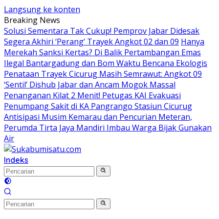
Langsung ke konten
Breaking News
Solusi Sementara Tak Cukup! Pemprov Jabar Didesak
Segera Akhiri ‘Perang’ Trayek Angkot 02 dan 09
Hanya
Merekah Sanksi Kertas? Di Balik Pertambangan Emas
Ilegal Bantargadung dan Bom Waktu Bencana Ekologis
Penataan Trayek Cicurug Masih Semrawut: Angkot 09
‘Sentil’ Dishub Jabar dan Ancam Mogok Massal
Penanganan Kilat 2 Menit! Petugas KAI Evakuasi
Penumpang Sakit di KA Pangrango Stasiun Cicurug
Antisipasi Musim Kemarau dan Pencurian Meteran,
Perumda Tirta Jaya Mandiri Imbau Warga Bijak Gunakan
Air
Indeks