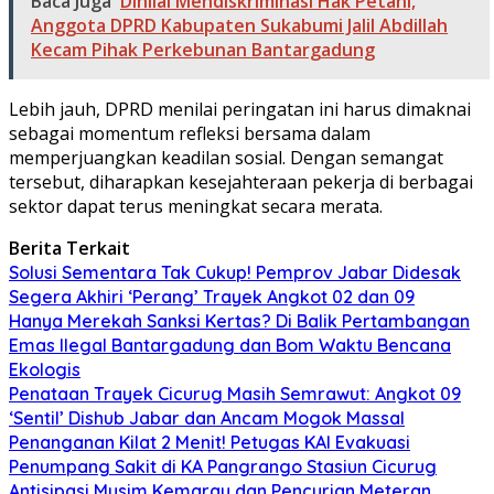
Baca Juga
Dinilai Mendiskriminasi Hak Petani,
Anggota DPRD Kabupaten Sukabumi Jalil Abdillah
Kecam Pihak Perkebunan Bantargadung
Lebih jauh, DPRD menilai peringatan ini harus dimaknai
sebagai momentum refleksi bersama dalam
memperjuangkan keadilan sosial. Dengan semangat
tersebut, diharapkan kesejahteraan pekerja di berbagai
sektor dapat terus meningkat secara merata.
Berita Terkait
Solusi Sementara Tak Cukup! Pemprov Jabar Didesak
Segera Akhiri ‘Perang’ Trayek Angkot 02 dan 09
Hanya Merekah Sanksi Kertas? Di Balik Pertambangan
Emas Ilegal Bantargadung dan Bom Waktu Bencana
Ekologis
Penataan Trayek Cicurug Masih Semrawut: Angkot 09
‘Sentil’ Dishub Jabar dan Ancam Mogok Massal
Penanganan Kilat 2 Menit! Petugas KAI Evakuasi
Penumpang Sakit di KA Pangrango Stasiun Cicurug
Antisipasi Musim Kemarau dan Pencurian Meteran,