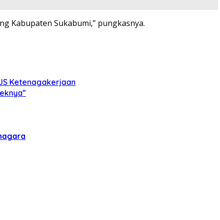
gung Kabupaten Sukabumi,” pungkasnya.
PJS Ketenagakerjaan
feknya”
magara