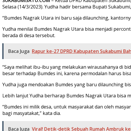
SUKABUMISATU.COM
– Ketua DPRD Kabupaten Sukabumi, 
Selasa (14/3/2023). Yudha hadir bersama Bupati Sukabum
“Bumdes Nagrak Utara ini baru saja dilaunching, kantorny
Yudha menilai Bumdes Nagrak Utara bisa menjadi percon
berada di desa tersebut.
Baca Juga
Rapur ke-27 DPRD Kabupaten Sukabumi Ba
“Saya melihat ibu-ibu yang melakukan wirausahanya di bi
besar terhadap Bumdes ini, karena permodalan harus bisa 
Yudha juga mendoakan Bumdes yang baru dilaunching bisa
Lebih lanjut Yudha berharap Bumdes Nagrak Utara bisa m
“Bumdes ini milik desa, untuk masyarakat dan oleh masyara
bagi masyatakat,” kata dia.
Baca Juga
Viral! Detik-detik Sebuah Rumah Ambruk ke