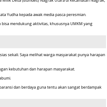
Milik Desa (Bumdes) Nagrak Utara di Kecamatan Nagrak,
” kata Yudha kepada awak media pasca peresmian.
an bisa mendukung aktivitas, khususnya UMKM yang
sias sekali. Saya melihat warga masyarakat punya harapan
engan kebutuhan dan harapan masyarakat.
abumi.
ransparansi dan berdaya guna tentu akan sangat berdampak