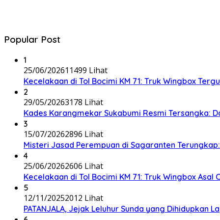
Popular Post
1
25/06/2026
11499 Lihat
Kecelakaan di Tol Bocimi KM 71: Truk Wingbox Tergul
2
29/05/2026
3178 Lihat
Kades Karangmekar Sukabumi Resmi Tersangka: Da
3
15/07/2026
2896 Lihat
Misteri Jasad Perempuan di Sagaranten Terungkap: P
4
25/06/2026
2606 Lihat
Kecelakaan di Tol Bocimi KM 71: Truk Wingbox Asal 
5
12/11/2025
2012 Lihat
PATANJALA, Jejak Leluhur Sunda yang Dihidupkan L
6