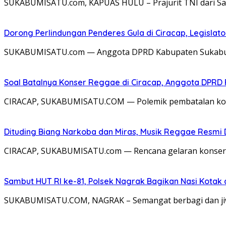
SUKABUMISATU.com, KAPUAS HULU – Prajurit TNI dari Sa
Dorong Perlindungan Penderes Gula di Ciracap, Legisla
SUKABUMISATU.com — Anggota DPRD Kabupaten Sukabumi 
Soal Batalnya Konser Reggae di Ciracap, Anggota DPRD 
CIRACAP, SUKABUMISATU.COM — Polemik pembatalan kons
Dituding Biang Narkoba dan Miras, Musik Reggae Resmi D
CIRACAP, SUKABUMISATU.com — Rencana gelaran konser m
Sambut HUT RI ke-81, Polsek Nagrak Bagikan Nasi Kotak
SUKABUMISATU.COM, NAGRAK – Semangat berbagi dan jiwa