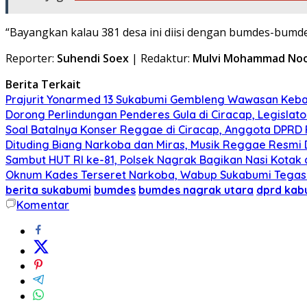
“Bayangkan kalau 381 desa ini diisi dengan bumdes-bumde
Reporter:
Suhendi Soex
| Redaktur:
Mulvi Mohammad No
Berita Terkait
Prajurit Yonarmed 13 Sukabumi Gembleng Wawasan Keban
Dorong Perlindungan Penderes Gula di Ciracap, Legisla
Soal Batalnya Konser Reggae di Ciracap, Anggota DPRD 
Dituding Biang Narkoba dan Miras, Musik Reggae Resmi D
Sambut HUT RI ke-81, Polsek Nagrak Bagikan Nasi Kotak
Oknum Kades Terseret Narkoba, Wabup Sukabumi Tega
berita sukabumi
bumdes
bumdes nagrak utara
dprd kab
Komentar