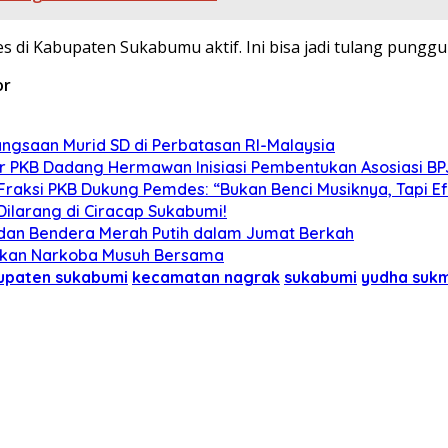
s di Kabupaten Sukabumu aktif. Ini bisa jadi tulang pung
or
gsaan Murid SD di Perbatasan RI-Malaysia
tor PKB Dadang Hermawan Inisiasi Pembentukan Asosiasi B
Fraksi PKB Dukung Pemdes: “Bukan Benci Musiknya, Tapi E
ilarang di Ciracap Sukabumi!
 dan Bendera Merah Putih dalam Jumat Berkah
skan Narkoba Musuh Bersama
upaten sukabumi
kecamatan nagrak
sukabumi
yudha suk