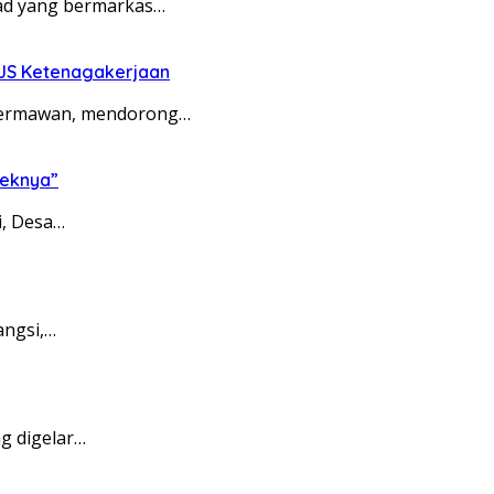
ad yang bermarkas…
PJS Ketenagakerjaan
 Hermawan, mendorong…
feknya”
, Desa…
angsi,…
g digelar…