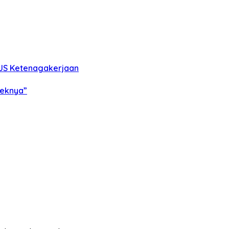
PJS Ketenagakerjaan
feknya”