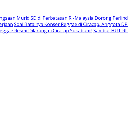
gsaan Murid SD di Perbatasan RI-Malaysia
Dorong Perlind
erjaan
Soal Batalnya Konser Reggae di Ciracap, Anggota D
eggae Resmi Dilarang di Ciracap Sukabumi!
Sambut HUT RI 