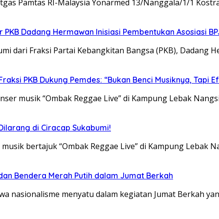
tgas Pamtas RI-Malaysia Yonarmed 13/Nanggala/1/1 Kostr
tor PKB Dadang Hermawan Inisiasi Pembentukan Asosiasi B
dari Fraksi Partai Kebangkitan Bangsa (PKB), Dadang
Fraksi PKB Dukung Pemdes: “Bukan Benci Musiknya, Tapi E
er musik “Ombak Reggae Live” di Kampung Lebak Nangsi
ilarang di Ciracap Sukabumi!
usik bertajuk “Ombak Reggae Live” di Kampung Lebak N
 dan Bendera Merah Putih dalam Jumat Berkah
 nasionalisme menyatu dalam kegiatan Jumat Berkah yan