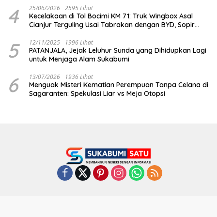
4
25/06/2026
2595 Lihat
Kecelakaan di Tol Bocimi KM 71: Truk Wingbox Asal
Cianjur Terguling Usai Tabrakan dengan BYD, Sopir
Dilarikan ke RS Sekarwangi
5
12/11/2025
1996 Lihat
PATANJALA, Jejak Leluhur Sunda yang Dihidupkan Lagi
untuk Menjaga Alam Sukabumi
6
13/07/2026
1936 Lihat
Menguak Misteri Kematian Perempuan Tanpa Celana di
Sagaranten: Spekulasi Liar vs Meja Otopsi
Indeks
Kode Etik
Privacy Policy
Redaksi
Disclaimer
Pedoman Media Siber