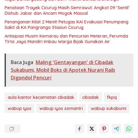
Penataan Trayek Cicurug Masih Semrawut: Angkot 09 ‘Sentil’
Dishub Jabar dan Ancam Mogok Massal
Penanganan Kilat 2 Menit! Petugas KAI Evakuasi Penumpang
Sakit di KA Pangrango Stasiun Cicurug
Antisipasi Musim Kemarau dan Pencurian Meteran, Perumda
Tirta Jaya Mandiri Imbau Warga Bijak Gunakan Air
Baca Juga
Maling 'Gentayangan' di Cibadak
Sukabumi, Mobil Boks di Apotek Nurani Raib
Digondol Pencuri
aula kantor kecamatan cibadak
cibadak
fkpq
wabup iyos
wabup iyos somantri
wabup sukabumi