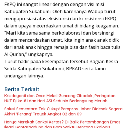
FKPQ ini sangat linear dengan dengan visi misi
Kabupaten Sukabumi. Oleh karenanya Wabup turut
mengapresiasi atas eksistensi dan konsistensi FKPQ
dalam upaya mecerdaskan umat di bidang keagaman.
“Mari kita sama sama berkolaborasi dan bersinergi
dalam mencerdaskan umat, kita ingin anak anak didik
dari anak anak hingga remaja bisa dan fasih baca tulis
Al Qur’an,” ungkapnya.
Turut hadir pada kesempatan tersebut Bagian Kesra
Setda Kabupaten Sukabumi, BPKAD serta tamu
undangan lainnya.
Berita Terkait
Krisdayanti dan Once Mekel Guncang Cibadak, Peringatan
HUT RI ke-81 dan Hari ASI Sedunia Berlangsung Meriah
Solusi Sementara Tak Cukup! Pemprov Jabar Didesak Segera
Akhiri ‘Perang’ Trayek Angkot 02 dan 09
Hanya Merekah Sanksi Kertas? Di Balik Pertambangan Emas
Ilegal Bantargadung dan Bom Waktu Bencana Ekologis