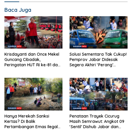
Baca Juga
Krisdayanti dan Once Mekel
Solusi Sementara Tak Cukup!
Guncang Cibadak,
Pemprov Jabar Didesak
Peringatan HUT RI ke-81 dan
Segera Akhiri ‘Perang’
Hari ASI Sedunia Berlangsung
Trayek Angkot 02 dan 09
Meriah
Penataan Trayek Cicurug
Hanya Merekah Sanksi
Masih Semrawut: Angkot 09
Kertas? Di Balik
‘Sentil’ Dishub Jabar dan
Pertambangan Emas Ilegal
Ancam Mogok Massal