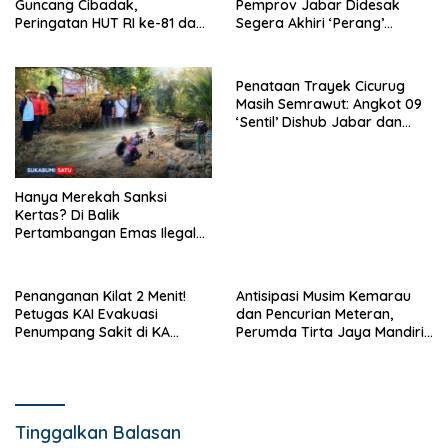
Guncang Cibadak,
Pemprov Jabar Didesak
Peringatan HUT RI ke-81 dan
Segera Akhiri ‘Perang’
Hari ASI Sedunia Berlangsung
Trayek Angkot 02 dan 09
Meriah
Penataan Trayek Cicurug
Masih Semrawut: Angkot 09
‘Sentil’ Dishub Jabar dan
Ancam Mogok Massal
Hanya Merekah Sanksi
Kertas? Di Balik
Pertambangan Emas Ilegal
Bantargadung dan Bom
Waktu Bencana Ekologis
Penanganan Kilat 2 Menit!
Antisipasi Musim Kemarau
Petugas KAI Evakuasi
dan Pencurian Meteran,
Penumpang Sakit di KA
Perumda Tirta Jaya Mandiri
Pangrango Stasiun Cicurug
Imbau Warga Bijak Gunakan
Air
Tinggalkan Balasan