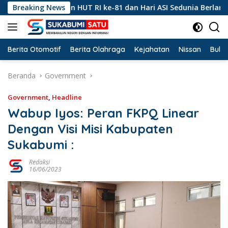
Langsung
, Peringatan HUT RI ke-81 dan Hari ASI Sedunia Berlangsung M
Breaking News
ke
konten
Berita Otomotif
Berita Olahraga
Kejahatan
Nissan
Bulut
Beranda
Government
Government
,
Headline
Wabup Iyos: Peran FKPQ Linear
Dengan Visi Misi Kabupaten
Sukabumi :
Redaksi
16/06/2023