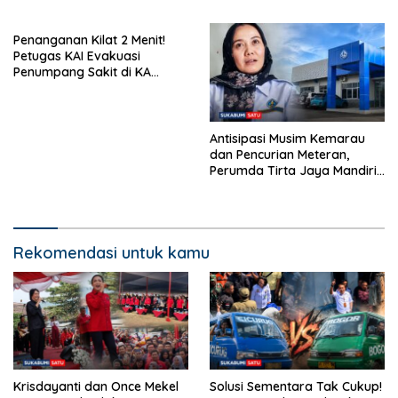
Bantargadung dan Bom
Waktu Bencana Ekologis
Penanganan Kilat 2 Menit!
Petugas KAI Evakuasi
Penumpang Sakit di KA
Pangrango Stasiun Cicurug
Antisipasi Musim Kemarau
dan Pencurian Meteran,
Perumda Tirta Jaya Mandiri
Imbau Warga Bijak Gunakan
Air
Rekomendasi untuk kamu
Krisdayanti dan Once Mekel
Solusi Sementara Tak Cukup!