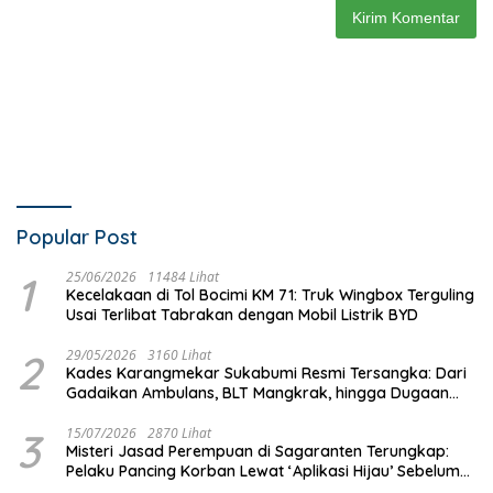
Popular Post
1
25/06/2026
11484 Lihat
Kecelakaan di Tol Bocimi KM 71: Truk Wingbox Terguling
Usai Terlibat Tabrakan dengan Mobil Listrik BYD
2
29/05/2026
3160 Lihat
Kades Karangmekar Sukabumi Resmi Tersangka: Dari
Gadaikan Ambulans, BLT Mangkrak, hingga Dugaan
Penipuan!
3
15/07/2026
2870 Lihat
Misteri Jasad Perempuan di Sagaranten Terungkap:
Pelaku Pancing Korban Lewat ‘Aplikasi Hijau’ Sebelum
Dihabisi