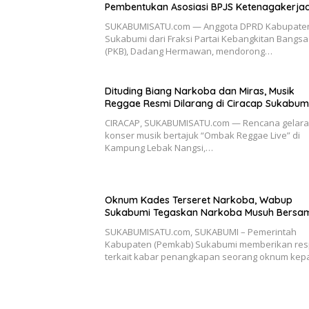
Pembentukan Asosiasi BPJS Ketenagakerja
SUKABUMISATU.com — Anggota DPRD Kabupate
Sukabumi dari Fraksi Partai Kebangkitan Bangsa
(PKB), Dadang Hermawan, mendorong…
Dituding Biang Narkoba dan Miras, Musik
Reggae Resmi Dilarang di Ciracap Sukabumi
CIRACAP, SUKABUMISATU.com — Rencana gelar
konser musik bertajuk “Ombak Reggae Live” di
Kampung Lebak Nangsi,…
Oknum Kades Terseret Narkoba, Wabup
Sukabumi Tegaskan Narkoba Musuh Bersa
SUKABUMISATU.com, SUKABUMI – Pemerintah
Kabupaten (Pemkab) Sukabumi memberikan re
terkait kabar penangkapan seorang oknum kep