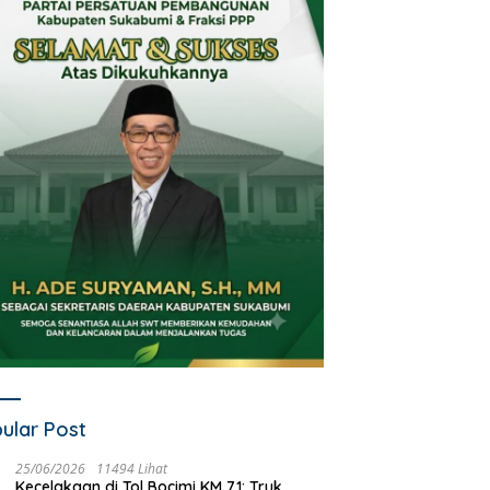
ular Post
25/06/2026
11494 Lihat
Kecelakaan di Tol Bocimi KM 71: Truk