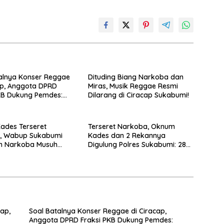
alnya Konser Reggae
Dituding Biang Narkoba dan
ap, Anggota DPRD
Miras, Musik Reggae Resmi
KB Dukung Pemdes:
Dilarang di Ciracap Sukabumi!
enci Musiknya, Tapi
”
ades Terseret
Terseret Narkoba, Oknum
, Wabup Sukabumi
Kades dan 2 Rekannya
n Narkoba Musuh
Digulung Polres Sukabumi: 28
a
Paket Sabu Disita
ap,
Soal Batalnya Konser Reggae di Ciracap,
Anggota DPRD Fraksi PKB Dukung Pemdes: