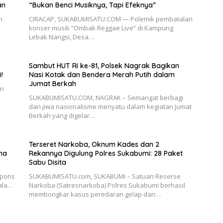
an
“Bukan Benci Musiknya, Tapi Efeknya”
n
CIRACAP, SUKABUMISATU.COM — Polemik pembatalan
konser musik “Ombak Reggae Live” di Kampung
Lebak Nangsi, Desa…
Sambut HUT RI ke-81, Polsek Nagrak Bagikan
!
Nasi Kotak dan Bendera Merah Putih dalam
Jumat Berkah
an
SUKABUMISATU.COM, NAGRAK – Semangat berbagi
dan jiwa nasionalisme menyatu dalam kegiatan Jumat
Berkah yang digelar…
Terseret Narkoba, Oknum Kades dan 2
ma
Rekannya Digulung Polres Sukabumi: 28 Paket
Sabu Disita
spons
SUKABUMISATU.com, SUKABUMI – Satuan Reserse
ala…
Narkoba (Satresnarkoba) Polres Sukabumi berhasil
membongkar kasus peredaran gelap dan…