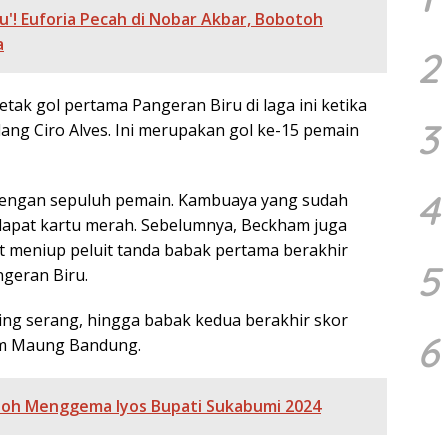
u'! Euforia Pecah di Nobar Akbar, Bobotoh
a
2
cetak gol pertama Pangeran Biru di laga ini ketika
3
ng Ciro Alves. Ini merupakan gol ke-15 pemain
4
 dengan sepuluh pemain. Kambuaya yang sudah
dapat kartu merah. Sebelumnya, Beckham juga
t meniup peluit tanda babak pertama berakhir
5
geran Biru.
ing serang, hingga babak kedua berakhir skor
6
im Maung Bandung.
otoh Menggema Iyos Bupati Sukabumi 2024