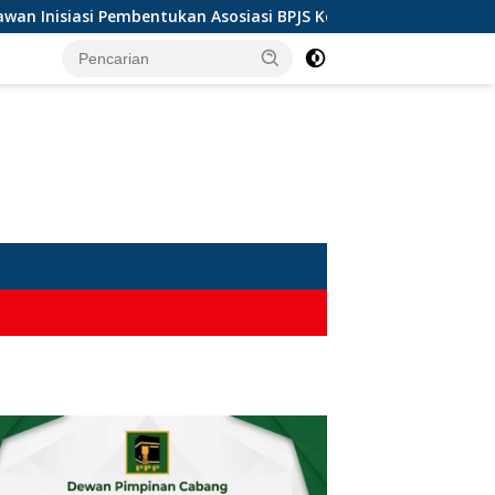
 Pembentukan Asosiasi BPJS Ketenagakerjaan
Soal Batal