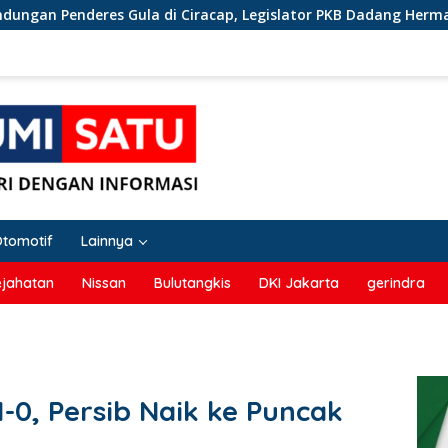
res Gula di Ciracap, Legislator PKB Dadang Hermawan Inisiasi
Otomotif
Lainnya
ejahatan
Nissan
Bulutangkis
DKI Jakarta
gerindra
1-0, Persib Naik ke Puncak