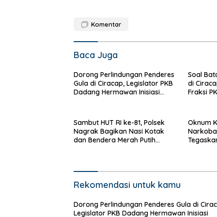
Komentar
Baca Juga
Dorong Perlindungan Penderes
Soal Bat
Gula di Ciracap, Legislator PKB
di Cirac
Dadang Hermawan Inisiasi
Fraksi P
Pembentukan Asosiasi BPJS
“Bukan B
Ketenagakerjaan
Efeknya
Sambut HUT RI ke-81, Polsek
Oknum K
Nagrak Bagikan Nasi Kotak
Narkoba
dan Bendera Merah Putih
Tegaska
dalam Jumat Berkah
Bersam
Rekomendasi untuk kamu
Dorong Perlindungan Penderes Gula di Cirac
Legislator PKB Dadang Hermawan Inisiasi