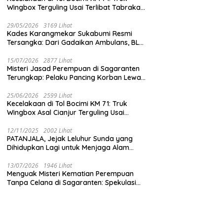
Wingbox Terguling Usai Terlibat Tabrakan
dengan Mobil Listrik BYD
29/05/2026
3169 Lihat
Kades Karangmekar Sukabumi Resmi
Tersangka: Dari Gadaikan Ambulans, BLT
Mangkrak, hingga Dugaan Penipuan!
15/07/2026
2877 Lihat
Misteri Jasad Perempuan di Sagaranten
Terungkap: Pelaku Pancing Korban Lewat
‘Aplikasi Hijau’ Sebelum Dihabisi
25/06/2026
2599 Lihat
Kecelakaan di Tol Bocimi KM 71: Truk
Wingbox Asal Cianjur Terguling Usai
Tabrakan dengan BYD, Sopir Dilarikan ke
RS Sekarwangi
12/11/2025
2002 Lihat
PATANJALA, Jejak Leluhur Sunda yang
Dihidupkan Lagi untuk Menjaga Alam
Sukabumi
13/07/2026
1946 Lihat
Menguak Misteri Kematian Perempuan
Tanpa Celana di Sagaranten: Spekulasi
Liar vs Meja Otopsi