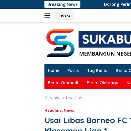
Langsung
Breaking News
Dorong Perlindungan Pende
ke
konten
Indeks
Home
Politik
Tag Berita
Berita 
Berita Otomotif
Berita Olahraga
K
Beranda
Headline
Headline
,
News
Usai Libas Borneo FC 
Klasemen Liga 1