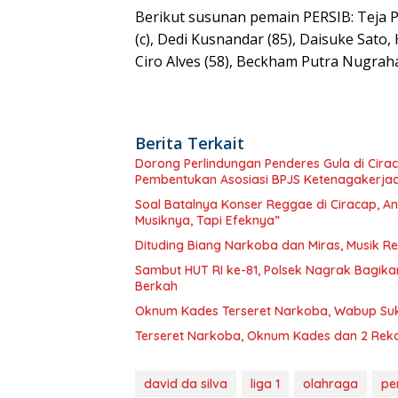
Berikut susunan pemain PERSIB: Teja P
(c), Dedi Kusnandar (85), Daisuke Sato
Ciro Alves (58), Beckham Putra Nugraha 
Berita Terkait
Dorong Perlindungan Penderes Gula di Cirac
Pembentukan Asosiasi BPJS Ketenagakerja
Soal Batalnya Konser Reggae di Ciracap, 
Musiknya, Tapi Efeknya”
Dituding Biang Narkoba dan Miras, Musik R
Sambut HUT RI ke-81, Polsek Nagrak Bagik
Berkah
Oknum Kades Terseret Narkoba, Wabup S
Terseret Narkoba, Oknum Kades dan 2 Rekan
david da silva
liga 1
olahraga
pe