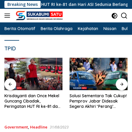
Langsung
 Peringatan HUT RI ke-81 dan Hari ASI Sedunia Berlangsung Me
Breaking News
ke
konten
Berita Otomotif
Berita Olahraga
Kejahatan
Nissan
Bulut
TPID
Krisdayanti dan Once Mekel
Solusi Sementara Tak Cukup!
Guncang Cibadak,
Pemprov Jabar Didesak
Peringatan HUT RI ke-81 dan
Segera Akhiri ‘Perang’
Hari ASI Sedunia Berlangsung
Trayek Angkot 02 dan 09
Meriah
Government
,
Headline
31/08/2023