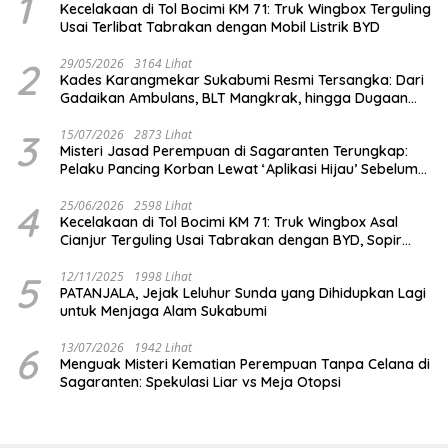
1
Kecelakaan di Tol Bocimi KM 71: Truk Wingbox Terguling
Usai Terlibat Tabrakan dengan Mobil Listrik BYD
2
29/05/2026
3164 Lihat
Kades Karangmekar Sukabumi Resmi Tersangka: Dari
Gadaikan Ambulans, BLT Mangkrak, hingga Dugaan
Penipuan!
3
15/07/2026
2873 Lihat
Misteri Jasad Perempuan di Sagaranten Terungkap:
Pelaku Pancing Korban Lewat ‘Aplikasi Hijau’ Sebelum
Dihabisi
4
25/06/2026
2598 Lihat
Kecelakaan di Tol Bocimi KM 71: Truk Wingbox Asal
Cianjur Terguling Usai Tabrakan dengan BYD, Sopir
Dilarikan ke RS Sekarwangi
5
12/11/2025
1998 Lihat
PATANJALA, Jejak Leluhur Sunda yang Dihidupkan Lagi
untuk Menjaga Alam Sukabumi
6
13/07/2026
1942 Lihat
Menguak Misteri Kematian Perempuan Tanpa Celana di
Sagaranten: Spekulasi Liar vs Meja Otopsi