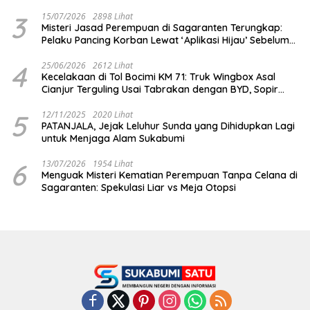
Penipuan!
3
15/07/2026
2898 Lihat
Misteri Jasad Perempuan di Sagaranten Terungkap:
Pelaku Pancing Korban Lewat ‘Aplikasi Hijau’ Sebelum
Dihabisi
4
25/06/2026
2612 Lihat
Kecelakaan di Tol Bocimi KM 71: Truk Wingbox Asal
Cianjur Terguling Usai Tabrakan dengan BYD, Sopir
Dilarikan ke RS Sekarwangi
5
12/11/2025
2020 Lihat
PATANJALA, Jejak Leluhur Sunda yang Dihidupkan Lagi
untuk Menjaga Alam Sukabumi
6
13/07/2026
1954 Lihat
Menguak Misteri Kematian Perempuan Tanpa Celana di
Sagaranten: Spekulasi Liar vs Meja Otopsi