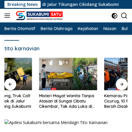
Langsung
el Terperosok di Jalur Tikungan Cikidang Sukabumi
Breaking News
Mist
ke
konten
Berita Otomotif
Berita Olahraga
Kejahatan
Nissan
Bulut
tito karnavian
Misteri Mayat Wanita Tanpa
Kemarau Panjang Landa
Atasan di Sungai Cibatu
Cicurug, 10 Ribu Liter Air
Cikembar, Tak Ada Luka di
Bersih Disalurkan ke
Tubuh
Kampung Sikup