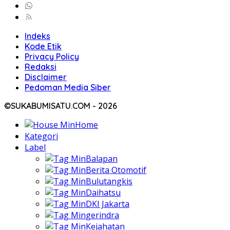
Indeks
Kode Etik
Privacy Policy
Redaksi
Disclaimer
Pedoman Media Siber
©SUKABUMISATU.COM - 2026
Home
Kategori
Label
Balapan
Berita Otomotif
Bulutangkis
Daihatsu
DKI Jakarta
gerindra
Kejahatan