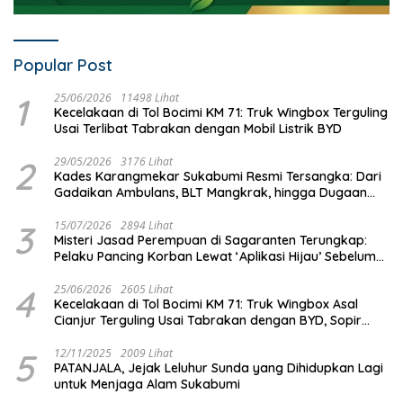
Popular Post
1
25/06/2026
11498 Lihat
Kecelakaan di Tol Bocimi KM 71: Truk Wingbox Terguling
Usai Terlibat Tabrakan dengan Mobil Listrik BYD
2
29/05/2026
3176 Lihat
Kades Karangmekar Sukabumi Resmi Tersangka: Dari
Gadaikan Ambulans, BLT Mangkrak, hingga Dugaan
Penipuan!
3
15/07/2026
2894 Lihat
Misteri Jasad Perempuan di Sagaranten Terungkap:
Pelaku Pancing Korban Lewat ‘Aplikasi Hijau’ Sebelum
Dihabisi
4
25/06/2026
2605 Lihat
Kecelakaan di Tol Bocimi KM 71: Truk Wingbox Asal
Cianjur Terguling Usai Tabrakan dengan BYD, Sopir
Dilarikan ke RS Sekarwangi
5
12/11/2025
2009 Lihat
PATANJALA, Jejak Leluhur Sunda yang Dihidupkan Lagi
untuk Menjaga Alam Sukabumi