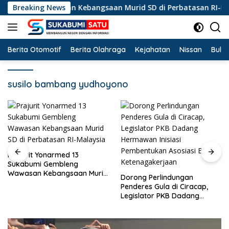
Langsung
bleng Wawasan Kebangsaan Murid SD di Perbatasan RI-Malaysi
Breaking News
ke
konten
Berita Otomotif
Berita Olahraga
Kejahatan
Nissan
Bulut
susilo bambang yudhoyono
armed 13
embleng
Soal Batalnya
bangsaan Murid
Reggae di Ci
Dorong Perlindungan
asan RI-Malaysia
DPRD Fraksi 
Penderes Gula di Ciracap,
Pemdes: “Buk
Legislator PKB Dadang
Musiknya, Tap
Hermawan Inisiasi
Pembentukan Asosiasi BPJS
Ketenagakerjaan