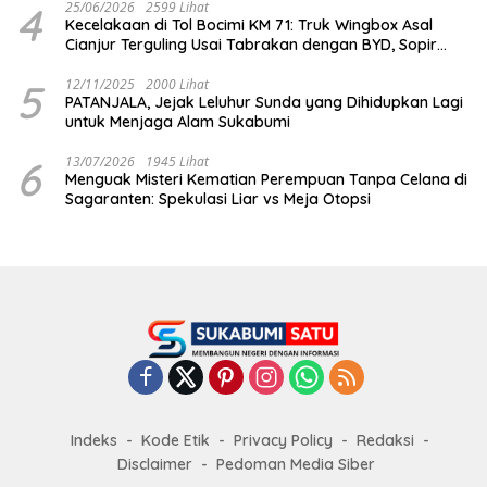
4
25/06/2026
2599 Lihat
Kecelakaan di Tol Bocimi KM 71: Truk Wingbox Asal
Cianjur Terguling Usai Tabrakan dengan BYD, Sopir
Dilarikan ke RS Sekarwangi
5
12/11/2025
2000 Lihat
PATANJALA, Jejak Leluhur Sunda yang Dihidupkan Lagi
untuk Menjaga Alam Sukabumi
6
13/07/2026
1945 Lihat
Menguak Misteri Kematian Perempuan Tanpa Celana di
Sagaranten: Spekulasi Liar vs Meja Otopsi
Indeks
Kode Etik
Privacy Policy
Redaksi
Disclaimer
Pedoman Media Siber