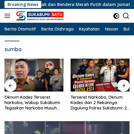
Langsung
ikan Nasi Kotak dan Bendera Merah Putih dalam Jumat Berkah
Breaking News
ke
konten
Berita Otomotif
Berita Olahraga
Kejahatan
Nissan
Bulut
sumba
Oknum Kades Terseret
Terseret Narkoba, Oknum
Narkoba, Wabup Sukabumi
Kades dan 2 Rekannya
Tegaskan Narkoba Musuh
Digulung Polres Sukabumi: 28
Bersama
Paket Sabu Disita