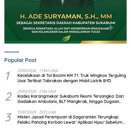
Popular Post
1
25/06/2026
11492 Lihat
Kecelakaan di Tol Bocimi KM 71: Truk Wingbox Terguling
Usai Terlibat Tabrakan dengan Mobil Listrik BYD
2
29/05/2026
3166 Lihat
Kades Karangmekar Sukabumi Resmi Tersangka: Dari
Gadaikan Ambulans, BLT Mangkrak, hingga Dugaan
Penipuan!
3
15/07/2026
2875 Lihat
Misteri Jasad Perempuan di Sagaranten Terungkap:
Pelaku Pancing Korban Lewat ‘Aplikasi Hijau’ Sebelum
Dihabisi