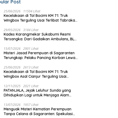
ular Post
25/06/2026
11504 Lihat
Kecelakaan di Tol Bocimi KM 71: Truk
Wingbox Terguling Usai Terlibat Tabrakan
dengan Mobil Listrik BYD
29/05/2026
3184 Lihat
Kades Karangmekar Sukabumi Resmi
Tersangka: Dari Gadaikan Ambulans, BLT
Mangkrak, hingga Dugaan Penipuan!
15/07/2026
2901 Lihat
Misteri Jasad Perempuan di Sagaranten
Terungkap: Pelaku Pancing Korban Lewat
‘Aplikasi Hijau’ Sebelum Dihabisi
25/06/2026
2613 Lihat
Kecelakaan di Tol Bocimi KM 71: Truk
Wingbox Asal Cianjur Terguling Usai
Tabrakan dengan BYD, Sopir Dilarikan ke
RS Sekarwangi
12/11/2025
2021 Lihat
PATANJALA, Jejak Leluhur Sunda yang
Dihidupkan Lagi untuk Menjaga Alam
Sukabumi
13/07/2026
1957 Lihat
Menguak Misteri Kematian Perempuan
Tanpa Celana di Sagaranten: Spekulasi