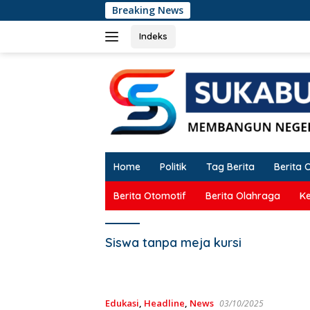
Langsung
Breaking News
ke
konten
Indeks
Home
Politik
Tag Berita
Berita 
Berita Otomotif
Berita Olahraga
K
Siswa tanpa meja kursi
Edukasi
,
Headline
,
News
03/10/2025