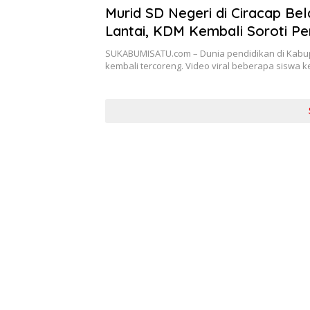
Murid SD Negeri di Ciracap Bela
Lantai, KDM Kembali Soroti P
Sukabumi
SUKABUMISATU.com – Dunia pendidikan di Kab
kembali tercoreng. Video viral beberapa siswa k