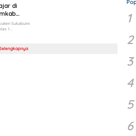
Pop
jar di
emkab
1
upaten Sukabumi
elas 1…
2
Selengkapnya
3
4
5
6