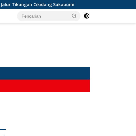
lur Tikungan Cikidang Sukabumi
Misteri Mayat Wanita T