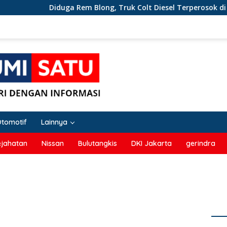
Diduga Rem Blong, Truk Colt Diesel Terperosok di Ja
Otomotif
Lainnya
ejahatan
Nissan
Bulutangkis
DKI Jakarta
gerindra