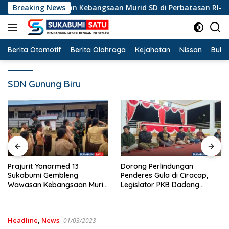
Langsung
leng Wawasan Kebangsaan Murid SD di Perbatasan RI-Malaysia
Breaking News
ke
konten
Berita Otomotif
Berita Olahraga
Kejahatan
Nissan
Bulut
SDN Gunung Biru
Dorong Perlindungan
Soal Batalnya Konser
Penderes Gula di Ciracap,
Reggae di Ciracap, An
 Murid
Legislator PKB Dadang
DPRD Fraksi PKB Duku
alaysia
Hermawan Inisiasi
Pemdes: “Bukan Benci
Pembentukan Asosiasi BPJS
Musiknya, Tapi Efekny
Ketenagakerjaan
Headline
,
News
01/03/2023