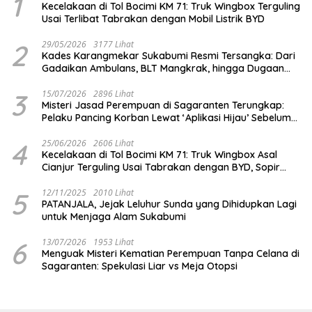
1
Kecelakaan di Tol Bocimi KM 71: Truk Wingbox Terguling
Usai Terlibat Tabrakan dengan Mobil Listrik BYD
2
29/05/2026
3177 Lihat
Kades Karangmekar Sukabumi Resmi Tersangka: Dari
Gadaikan Ambulans, BLT Mangkrak, hingga Dugaan
Penipuan!
3
15/07/2026
2896 Lihat
Misteri Jasad Perempuan di Sagaranten Terungkap:
Pelaku Pancing Korban Lewat ‘Aplikasi Hijau’ Sebelum
Dihabisi
4
25/06/2026
2606 Lihat
Kecelakaan di Tol Bocimi KM 71: Truk Wingbox Asal
Cianjur Terguling Usai Tabrakan dengan BYD, Sopir
Dilarikan ke RS Sekarwangi
5
12/11/2025
2010 Lihat
PATANJALA, Jejak Leluhur Sunda yang Dihidupkan Lagi
untuk Menjaga Alam Sukabumi
6
13/07/2026
1953 Lihat
Menguak Misteri Kematian Perempuan Tanpa Celana di
Sagaranten: Spekulasi Liar vs Meja Otopsi