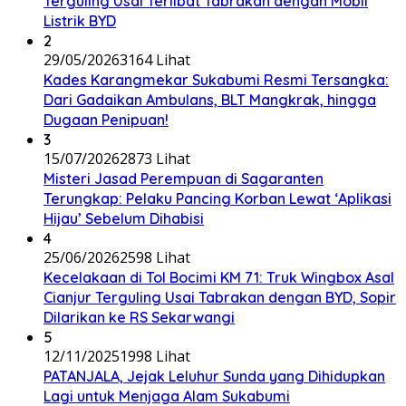
Terguling Usai Terlibat Tabrakan dengan Mobil
Listrik BYD
2
29/05/2026
3164 Lihat
Kades Karangmekar Sukabumi Resmi Tersangka:
Dari Gadaikan Ambulans, BLT Mangkrak, hingga
Dugaan Penipuan!
3
15/07/2026
2873 Lihat
Misteri Jasad Perempuan di Sagaranten
Terungkap: Pelaku Pancing Korban Lewat ‘Aplikasi
Hijau’ Sebelum Dihabisi
4
25/06/2026
2598 Lihat
Kecelakaan di Tol Bocimi KM 71: Truk Wingbox Asal
Cianjur Terguling Usai Tabrakan dengan BYD, Sopir
Dilarikan ke RS Sekarwangi
5
12/11/2025
1998 Lihat
PATANJALA, Jejak Leluhur Sunda yang Dihidupkan
Lagi untuk Menjaga Alam Sukabumi