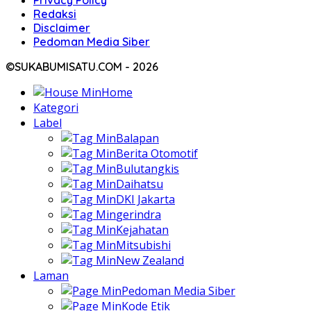
Redaksi
Disclaimer
Pedoman Media Siber
©SUKABUMISATU.COM - 2026
Home
Kategori
Label
Balapan
Berita Otomotif
Bulutangkis
Daihatsu
DKI Jakarta
gerindra
Kejahatan
Mitsubishi
New Zealand
Laman
Pedoman Media Siber
Kode Etik