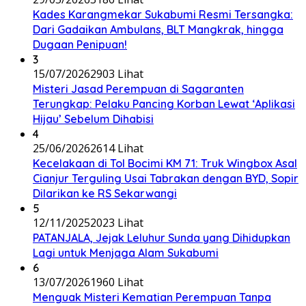
Kades Karangmekar Sukabumi Resmi Tersangka:
Dari Gadaikan Ambulans, BLT Mangkrak, hingga
Dugaan Penipuan!
3
15/07/2026
2903 Lihat
Misteri Jasad Perempuan di Sagaranten
Terungkap: Pelaku Pancing Korban Lewat ‘Aplikasi
Hijau’ Sebelum Dihabisi
4
25/06/2026
2614 Lihat
Kecelakaan di Tol Bocimi KM 71: Truk Wingbox Asal
Cianjur Terguling Usai Tabrakan dengan BYD, Sopir
Dilarikan ke RS Sekarwangi
5
12/11/2025
2023 Lihat
PATANJALA, Jejak Leluhur Sunda yang Dihidupkan
Lagi untuk Menjaga Alam Sukabumi
6
13/07/2026
1960 Lihat
Menguak Misteri Kematian Perempuan Tanpa