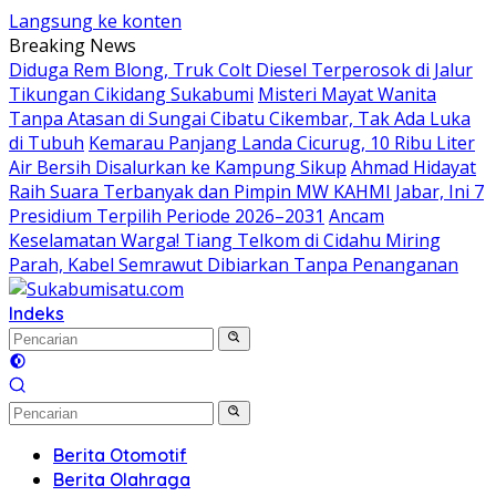
Langsung ke konten
Breaking News
Diduga Rem Blong, Truk Colt Diesel Terperosok di Jalur
Tikungan Cikidang Sukabumi
Misteri Mayat Wanita
Tanpa Atasan di Sungai Cibatu Cikembar, Tak Ada Luka
di Tubuh
Kemarau Panjang Landa Cicurug, 10 Ribu Liter
Air Bersih Disalurkan ke Kampung Sikup
Ahmad Hidayat
Raih Suara Terbanyak dan Pimpin MW KAHMI Jabar, Ini 7
Presidium Terpilih Periode 2026–2031
Ancam
Keselamatan Warga! Tiang Telkom di Cidahu Miring
Parah, Kabel Semrawut Dibiarkan Tanpa Penanganan
Indeks
Berita Otomotif
Berita Olahraga