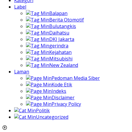
Kategori
Label
Balapan
Berita Otomotif
Bulutangkis
Daihatsu
DKI Jakarta
gerindra
Kejahatan
Mitsubishi
New Zealand
Laman
Pedoman Media Siber
Kode Etik
Indeks
Disclaimer
Privacy Policy
Politik
Uncategorized