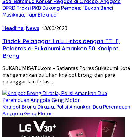
Soal Batalnya Konser Reggae di Ciracap, Anggota
DPRD Fraksi PKB Dukung Pemdes: “Bukan Benci
Musiknya, Tapi Efeknya”
Headline
,
News
13/03/2023
Tindak Pelanggar Lalu Lintas dengan ETLE,
Polantas di Sukabumi Amankan 50 Knalpot
Brong
SUKABUMISATU.com – Satlantas Polres Sukabumi Kota
mengamankan puluhan knalpot brong dari para
pelanggar lalu lintas…
Knalpot Brong Dirazia, Polisi Amankan Dua Perempuan
Anggota Geng Motor