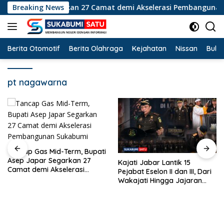
Langsung
Asep Japar Segarkan 27 Camat demi Akselerasi Pembangunan 
Breaking News
ke
konten
Berita Otomotif
Berita Olahraga
Kejahatan
Nissan
Bulut
pt nagawarna
Ke
Ca
ancap Gas Mid-Term, Bupati
Ko
sep Japar Segarkan 27
Kajati Jabar Lantik 15
T
amat demi Akselerasi
Pejabat Eselon II dan III, Dari
embangunan Sukabumi
Wakajati Hingga Jajaran
Kepala Kejari