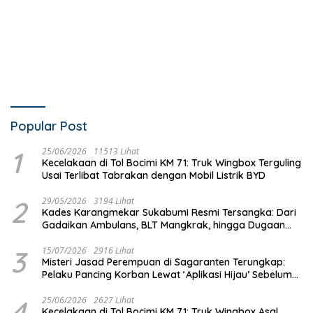
Popular Post
1
25/06/2026
11513 Lihat
Kecelakaan di Tol Bocimi KM 71: Truk Wingbox Terguling
Usai Terlibat Tabrakan dengan Mobil Listrik BYD
2
29/05/2026
3194 Lihat
Kades Karangmekar Sukabumi Resmi Tersangka: Dari
Gadaikan Ambulans, BLT Mangkrak, hingga Dugaan
Penipuan!
3
15/07/2026
2916 Lihat
Misteri Jasad Perempuan di Sagaranten Terungkap:
Pelaku Pancing Korban Lewat ‘Aplikasi Hijau’ Sebelum
Dihabisi
4
25/06/2026
2627 Lihat
Kecelakaan di Tol Bocimi KM 71: Truk Wingbox Asal