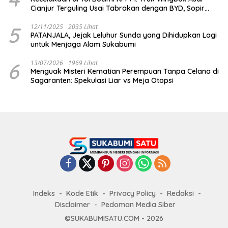
Cianjur Terguling Usai Tabrakan dengan BYD, Sopir
Dilarikan ke RS Sekarwangi
5
12/11/2025
2035 Lihat
PATANJALA, Jejak Leluhur Sunda yang Dihidupkan Lagi
untuk Menjaga Alam Sukabumi
6
13/07/2026
1969 Lihat
Menguak Misteri Kematian Perempuan Tanpa Celana di
Sagaranten: Spekulasi Liar vs Meja Otopsi
Indeks
Kode Etik
Privacy Policy
Redaksi
Disclaimer
Pedoman Media Siber
©SUKABUMISATU.COM - 2026