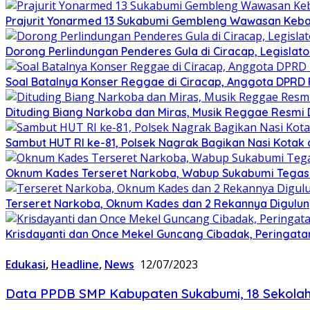
Prajurit Yonarmed 13 Sukabumi Gembleng Wawasan Keban
Dorong Perlindungan Penderes Gula di Ciracap, Legisla
Soal Batalnya Konser Reggae di Ciracap, Anggota DPRD 
Dituding Biang Narkoba dan Miras, Musik Reggae Resmi D
Sambut HUT RI ke-81, Polsek Nagrak Bagikan Nasi Kotak
Oknum Kades Terseret Narkoba, Wabup Sukabumi Tega
Terseret Narkoba, Oknum Kades dan 2 Rekannya Digulung
Krisdayanti dan Once Mekel Guncang Cibadak, Peringatan
Edukasi
,
Headline
,
News
12/07/2023
Data PPDB SMP Kabupaten Sukabumi, 18 Sekolah