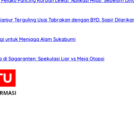
elaku Pancing Korban Lewat ‘Aplikasi Hijau’ Sebelum Diha
Cianjur Terguling Usai Tabrakan dengan BYD, Sopir Dilarik
agi untuk Menjaga Alam Sukabumi
i Sagaranten: Spekulasi Liar vs Meja Otopsi