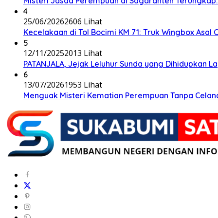
Misteri Jasad Perempuan di Sagaranten Terungkap: P
4
25/06/2026
2606 Lihat
Kecelakaan di Tol Bocimi KM 71: Truk Wingbox Asal 
5
12/11/2025
2013 Lihat
PATANJALA, Jejak Leluhur Sunda yang Dihidupkan L
6
13/07/2026
1953 Lihat
Menguak Misteri Kematian Perempuan Tanpa Celana d