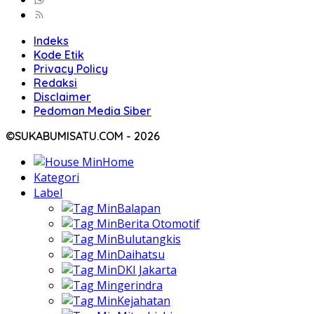
Indeks
Kode Etik
Privacy Policy
Redaksi
Disclaimer
Pedoman Media Siber
©SUKABUMISATU.COM - 2026
Home
Kategori
Label
Balapan
Berita Otomotif
Bulutangkis
Daihatsu
DKI Jakarta
gerindra
Kejahatan