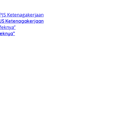
PJS Ketenagakerjaan
feknya”