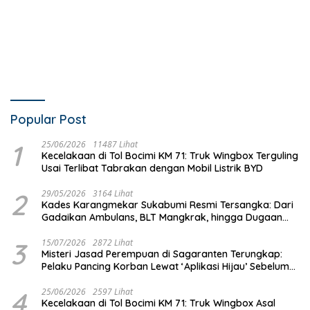
Popular Post
1
25/06/2026
11487 Lihat
Kecelakaan di Tol Bocimi KM 71: Truk Wingbox Terguling
Usai Terlibat Tabrakan dengan Mobil Listrik BYD
2
29/05/2026
3164 Lihat
Kades Karangmekar Sukabumi Resmi Tersangka: Dari
Gadaikan Ambulans, BLT Mangkrak, hingga Dugaan
Penipuan!
3
15/07/2026
2872 Lihat
Misteri Jasad Perempuan di Sagaranten Terungkap:
Pelaku Pancing Korban Lewat ‘Aplikasi Hijau’ Sebelum
Dihabisi
4
25/06/2026
2597 Lihat
Kecelakaan di Tol Bocimi KM 71: Truk Wingbox Asal