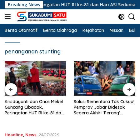
Langsung
ang Cibadak, Peringatan HUT RI ke-81 dan Hari ASI Sedunia Be
Breaking News
ke
konten
Berita Otomotif
Berita Olahraga
Kejahatan
Nissan
Bulut
penanganan stunting
Krisdayanti dan Once Mekel
Solusi Sementara Tak Cukup!
Guncang Cibadak,
Pemprov Jabar Didesak
Peringatan HUT RI ke-81 dan
Segera Akhiri ‘Perang’
Hari ASI Sedunia Berlangsung
Trayek Angkot 02 dan 09
Meriah
Headline
,
News
28/07/2026