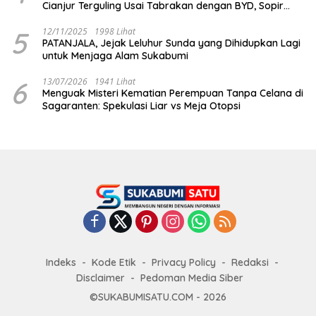
Cianjur Terguling Usai Tabrakan dengan BYD, Sopir
Dilarikan ke RS Sekarwangi
5
12/11/2025
1998 Lihat
PATANJALA, Jejak Leluhur Sunda yang Dihidupkan Lagi
untuk Menjaga Alam Sukabumi
6
13/07/2026
1941 Lihat
Menguak Misteri Kematian Perempuan Tanpa Celana di
Sagaranten: Spekulasi Liar vs Meja Otopsi
Indeks
Kode Etik
Privacy Policy
Redaksi
Disclaimer
Pedoman Media Siber
©SUKABUMISATU.COM - 2026