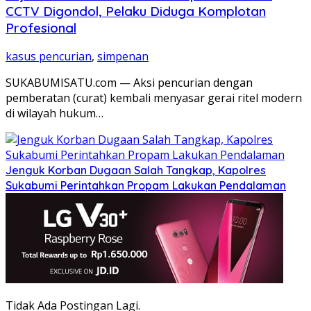
CCTV Digondol, Pelaku Diduga Komplotan
Profesional
kasus pencurian
,
simpenan
SUKABUMISATU.com — Aksi pencurian dengan
pemberatan (curat) kembali menyasar gerai ritel modern
di wilayah hukum…
Jenguk Korban Dugaan Salah Tangkap, Kapolres
Sukabumi Perintahkan Propam Lakukan Pendalaman
Tidak Ada Postingan Lagi.