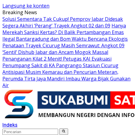
Langsung ke konten
Breaking News
Solusi Sementara Tak Cukup! Pemprov Jabar Didesak
Segera Akhiri ‘Perang’ Trayek Angkot 02 dan 09
Hanya
Merekah Sanksi Kertas? Di Balik Pertambangan Emas
Ilegal Bantargadung dan Bom Waktu Bencana Ekologis
Penataan Trayek Cicurug Masih Semrawut: Angkot 09
‘Sentil’ Dishub Jabar dan Ancam Mogok Massal
Penanganan Kilat 2 Menit! Petugas KAI Evakuasi
Penumpang Sakit di KA Pangrango Stasiun Cicurug
Antisipasi Musim Kemarau dan Pencurian Meteran,
Perumda Tirta Jaya Mandiri Imbau Warga Bijak Gunakan
Air
Indeks