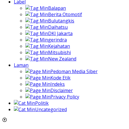
Label
Balapan
Berita Otomotif
Bulutangkis
Daihatsu
DKI Jakarta
gerindra
Kejahatan
Mitsubishi
New Zealand
Laman
Pedoman Media Siber
Kode Etik
Indeks
Disclaimer
Privacy Policy
Politik
Uncategorized