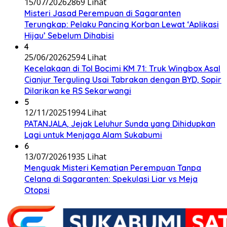
15/07/2026
2869 Lihat
Misteri Jasad Perempuan di Sagaranten
Terungkap: Pelaku Pancing Korban Lewat ‘Aplikasi
Hijau’ Sebelum Dihabisi
4
25/06/2026
2594 Lihat
Kecelakaan di Tol Bocimi KM 71: Truk Wingbox Asal
Cianjur Terguling Usai Tabrakan dengan BYD, Sopir
Dilarikan ke RS Sekarwangi
5
12/11/2025
1994 Lihat
PATANJALA, Jejak Leluhur Sunda yang Dihidupkan
Lagi untuk Menjaga Alam Sukabumi
6
13/07/2026
1935 Lihat
Menguak Misteri Kematian Perempuan Tanpa
Celana di Sagaranten: Spekulasi Liar vs Meja
Otopsi