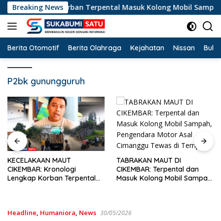
Langsung
Lengkap Korban Terpental Masuk Kolong Mobil Sampah, Jasad
Breaking News
ke
konten
Berita Otomotif
Berita Olahraga
Kejahatan
Nissan
Bulut
P2bk gunungguruh
HUT ke-28
Marwah Ju
TABRAKAN MAUT DI
AAN MAUT
Disrupsi,
CIKEMBAR: Terpental dan
: Kronologi
Satu Beri 
Masuk Kolong Mobil Sampah,
Korban Terpental
Pengendara Motor Asal
long Mobil Sampah,
Cimanggu Tewas di Tempat
evakuasi ke RSUD
ngi
Headline
,
Humaniora
,
News
30/05/2026