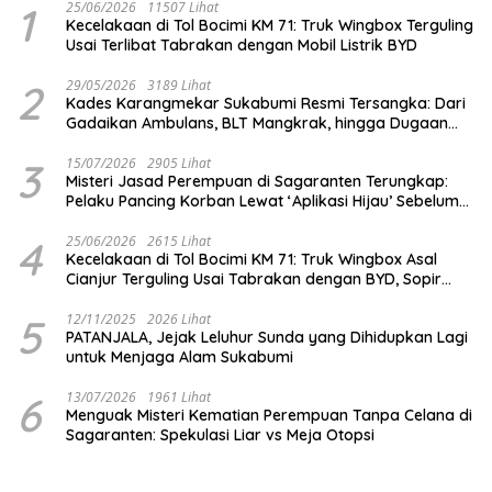
1
25/06/2026
11507 Lihat
Kecelakaan di Tol Bocimi KM 71: Truk Wingbox Terguling
Usai Terlibat Tabrakan dengan Mobil Listrik BYD
2
29/05/2026
3189 Lihat
Kades Karangmekar Sukabumi Resmi Tersangka: Dari
Gadaikan Ambulans, BLT Mangkrak, hingga Dugaan
Penipuan!
3
15/07/2026
2905 Lihat
Misteri Jasad Perempuan di Sagaranten Terungkap:
Pelaku Pancing Korban Lewat ‘Aplikasi Hijau’ Sebelum
Dihabisi
4
25/06/2026
2615 Lihat
Kecelakaan di Tol Bocimi KM 71: Truk Wingbox Asal
Cianjur Terguling Usai Tabrakan dengan BYD, Sopir
Dilarikan ke RS Sekarwangi
5
12/11/2025
2026 Lihat
PATANJALA, Jejak Leluhur Sunda yang Dihidupkan Lagi
untuk Menjaga Alam Sukabumi
6
13/07/2026
1961 Lihat
Menguak Misteri Kematian Perempuan Tanpa Celana di
Sagaranten: Spekulasi Liar vs Meja Otopsi