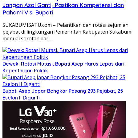
Jangan Asal Ganti, Pastikan Kompetensi dan
Pahami Visi Bupati
SUKABUMISATU.com – Pelantikan dan rotasi sejumlah
pejabat di lingkungan Pemerintah Kabupaten Sukabumi
menuai sorotan dari…
Dewek: Rotasi Mutasi, Bupati Asep Harus Lepas dari
Kepentingan Politik
Bupati Asep Japar Bongkar Pasang 293 Pejabat, 25
Eselon II Diganti