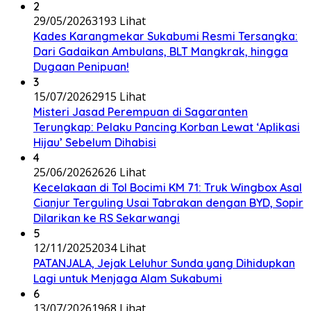
2
29/05/2026
3193 Lihat
Kades Karangmekar Sukabumi Resmi Tersangka:
Dari Gadaikan Ambulans, BLT Mangkrak, hingga
Dugaan Penipuan!
3
15/07/2026
2915 Lihat
Misteri Jasad Perempuan di Sagaranten
Terungkap: Pelaku Pancing Korban Lewat ‘Aplikasi
Hijau’ Sebelum Dihabisi
4
25/06/2026
2626 Lihat
Kecelakaan di Tol Bocimi KM 71: Truk Wingbox Asal
Cianjur Terguling Usai Tabrakan dengan BYD, Sopir
Dilarikan ke RS Sekarwangi
5
12/11/2025
2034 Lihat
PATANJALA, Jejak Leluhur Sunda yang Dihidupkan
Lagi untuk Menjaga Alam Sukabumi
6
13/07/2026
1968 Lihat