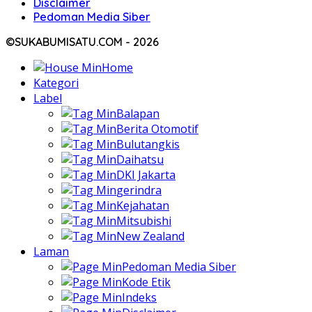
Disclaimer
Pedoman Media Siber
©SUKABUMISATU.COM - 2026
Home
Kategori
Label
Balapan
Berita Otomotif
Bulutangkis
Daihatsu
DKI Jakarta
gerindra
Kejahatan
Mitsubishi
New Zealand
Laman
Pedoman Media Siber
Kode Etik
Indeks