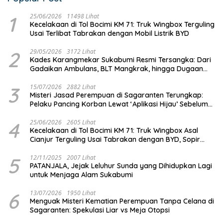
1
25/06/2026
11498 Lihat
Kecelakaan di Tol Bocimi KM 71: Truk Wingbox Terguling
Usai Terlibat Tabrakan dengan Mobil Listrik BYD
2
29/05/2026
3172 Lihat
Kades Karangmekar Sukabumi Resmi Tersangka: Dari
Gadaikan Ambulans, BLT Mangkrak, hingga Dugaan
Penipuan!
3
15/07/2026
2882 Lihat
Misteri Jasad Perempuan di Sagaranten Terungkap:
Pelaku Pancing Korban Lewat ‘Aplikasi Hijau’ Sebelum
Dihabisi
4
25/06/2026
2605 Lihat
Kecelakaan di Tol Bocimi KM 71: Truk Wingbox Asal
Cianjur Terguling Usai Tabrakan dengan BYD, Sopir
Dilarikan ke RS Sekarwangi
5
12/11/2025
2007 Lihat
PATANJALA, Jejak Leluhur Sunda yang Dihidupkan Lagi
untuk Menjaga Alam Sukabumi
6
13/07/2026
1950 Lihat
Menguak Misteri Kematian Perempuan Tanpa Celana di
Sagaranten: Spekulasi Liar vs Meja Otopsi