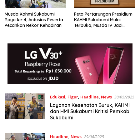
Musda Kahmi Sukabumi
Peta Pertarungan Presidium
Raya ke-4, Antusias Peserta
KAHMI Sukabumi Mulai
Pecahkan Rekor Kehadiran
Terbuka, Musda IV Jadi
Ajang Adu Gagasan Tokoh
Alumni
Edukasi
,
Figur
,
Headline
,
News
30/05/2025
Layanan Kesehatan Buruk, KAHMI
dan HMI Sukabumi Kritisi Pemkab
Sukabumi
Headline
,
News
29/04/2025