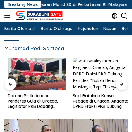
Langsung
san Kebangsaan Murid SD di Perbatasan RI-Malaysia
Breaking News
ke
konten
Berita Otomotif
Berita Olahraga
Kejahatan
Nissan
Bulut
Muhamad Redi Santosa
Soal Batalnya Konser
Dorong Perlindungan
Reggae di Ciracap, Anggota
Penderes Gula di Ciracap,
DPRD Fraksi PKB Dukung
Legislator PKB Dadang
Pemdes: “Bukan Benci
Hermawan Inisiasi
Musiknya, Tapi Efeknya”
Pembentukan Asosiasi BPJS
Ketenagakerjaan