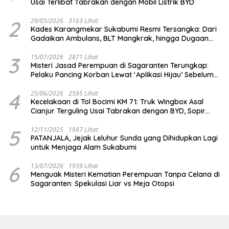
Usai Terlibat Tabrakan dengan Mobil Listrik BYD
2
29/05/2026
3163 Lihat
Kades Karangmekar Sukabumi Resmi Tersangka: Dari
Gadaikan Ambulans, BLT Mangkrak, hingga Dugaan
Penipuan!
3
15/07/2026
2871 Lihat
Misteri Jasad Perempuan di Sagaranten Terungkap:
Pelaku Pancing Korban Lewat ‘Aplikasi Hijau’ Sebelum
Dihabisi
4
25/06/2026
2595 Lihat
Kecelakaan di Tol Bocimi KM 71: Truk Wingbox Asal
Cianjur Terguling Usai Tabrakan dengan BYD, Sopir
Dilarikan ke RS Sekarwangi
5
12/11/2025
1997 Lihat
PATANJALA, Jejak Leluhur Sunda yang Dihidupkan Lagi
untuk Menjaga Alam Sukabumi
6
13/07/2026
1939 Lihat
Menguak Misteri Kematian Perempuan Tanpa Celana di
Sagaranten: Spekulasi Liar vs Meja Otopsi