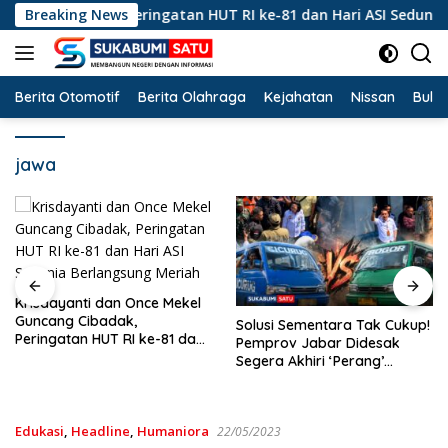
Langsung
 Cibadak, Peringatan HUT RI ke-81 dan Hari ASI Sedunia Berla
Breaking News
ke
konten
Berita Otomotif
Berita Olahraga
Kejahatan
Nissan
Bulut
jawa
 Mekel
Hanya Merekah Sanksi
Solusi Sementara Tak Cukup!
81 dan
Kertas? Di Balik
Pemprov Jabar Didesak
angsung
Pertambangan Emas Il
Segera Akhiri ‘Perang’
Bantargadung dan B
Trayek Angkot 02 dan 09
Waktu Bencana Ekolog
Edukasi
,
Headline
,
Humaniora
22/05/2023